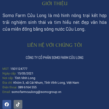
GIỚI THIỆU
Somo Farm Cửu Long là mô hình nông trại kết hợp
trải nghiệm sinh thái và tìm hiểu nét đẹp văn hóa
của miền đồng bằng sông nước Cửu Long.
LIÊN HỆ VỚI CHÚNG TÔI
CÔNG TY CỔ PHẦN SOMO FARM CỬU LONG
MST:
1501124777
Ngày cấp:
15/03/2021
Nơi cấp:
Tỉnh Vĩnh Long
Địa chỉ:
Khóm 3, xã Cái Nhum, Tỉnh Vĩnh Long, Việt Nam
Điện thoại:
089 6164 555
Email:
somofarmcuulong@somogroup.vn