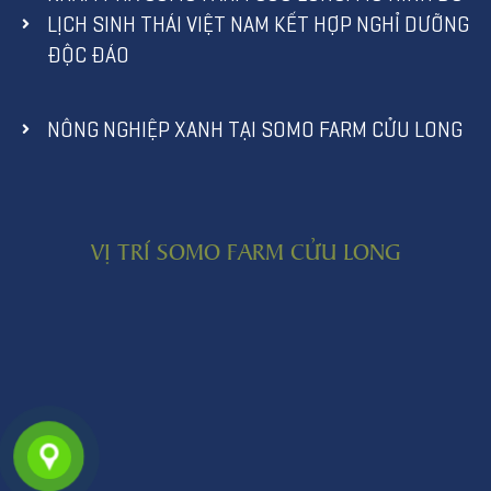
LỊCH SINH THÁI VIỆT NAM KẾT HỢP NGHỈ DƯỠNG
ĐỘC ĐÁO
NÔNG NGHIỆP XANH TẠI SOMO FARM CỬU LONG
VỊ TRÍ SOMO FARM CỬU LONG