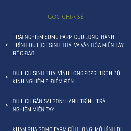
GÓC CHIA SẺ
TRẢI NGHIỆM SOMO FARM CỬU LONG: HÀNH
TRÌNH DU LỊCH SINH THÁI VÀ VĂN HÓA MIỀN TÂY
ĐỘC ĐÁO
DU LỊCH SINH THÁI VĨNH LONG 2026: TRỌN BỘ
KINH NGHIỆM & ĐIỂM ĐẾN
DU LỊCH GẦN SÀI GÒN: HÀNH TRÌNH TRẢI
NGHIỆM MIỀN TÂY
KHÁM PHÁ SOMO FARM CỬU LONG: MÔ HÌNH DU