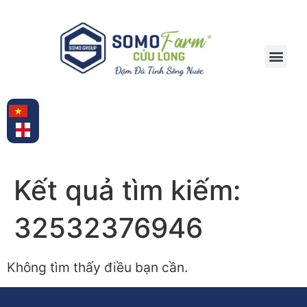
TRANG CHỦ
GIỚI THIỆ
DỊCH VỤ
NHÀ HÀNG – KHÁCH SẠN
TRẢI NGHIỆM SINH THÁI
SẢN PHẨM SOMO FARM
TIN TỨC
Kết quả tìm kiếm:
32532376946
Không tìm thấy điều bạn cần.