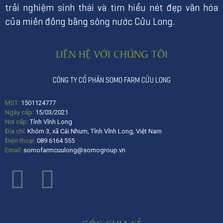
trải nghiệm sinh thái và tìm hiểu nét đẹp văn hóa
của miền đồng bằng sông nước Cửu Long.
LIÊN HỆ VỚI CHÚNG TÔI
CÔNG TY CỔ PHẦN SOMO FARM CỬU LONG
MST:
1501124777
Ngày cấp:
15/03/2021
Nơi cấp:
Tỉnh Vĩnh Long
Địa chỉ:
Khóm 3, xã Cái Nhum, Tỉnh Vĩnh Long, Việt Nam
Điện thoại:
089 6164 555
Email:
somofarmcuulong@somogroup.vn