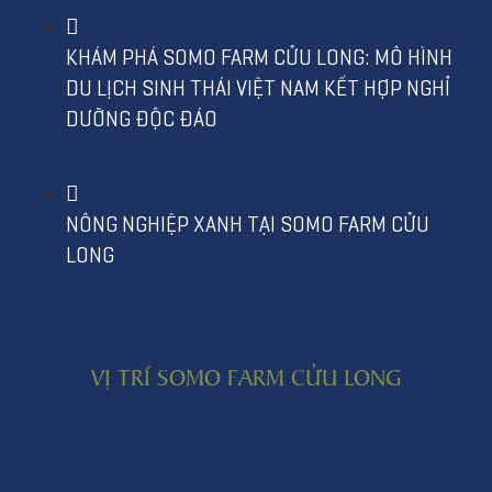
KHÁM PHÁ SOMO FARM CỬU LONG: MÔ HÌNH
DU LỊCH SINH THÁI VIỆT NAM KẾT HỢP NGHỈ
DƯỠNG ĐỘC ĐÁO
NÔNG NGHIỆP XANH TẠI SOMO FARM CỬU
LONG
VỊ TRÍ SOMO FARM CỬU LONG