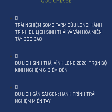
GÓC CHIA SẺ
TRẢI NGHIỆM SOMO FARM CỬU LONG: HÀNH
TRÌNH DU LỊCH SINH THÁI VÀ VĂN HÓA MIỀN
TÂY ĐỘC ĐÁO
DU LỊCH SINH THÁI VĨNH LONG 2026: TRỌN BỘ
KINH NGHIỆM & ĐIỂM ĐẾN
DU LỊCH GẦN SÀI GÒN: HÀNH TRÌNH TRẢI
NGHIỆM MIỀN TÂY