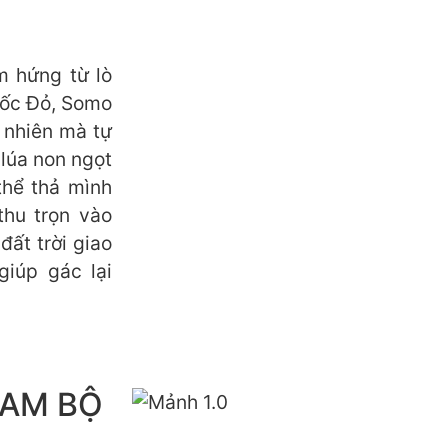
m hứng từ lò
uốc Đỏ, Somo
 nhiên mà tự
 lúa non ngọt
thể thả mình
thu trọn vào
ất trời giao
giúp gác lại
NAM BỘ