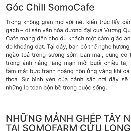
Góc Chill SomoCafe
Trong không gian mở với nét kiến trúc lấy cả
gạch – di sản văn hóa đương đại của Vương Q
Café mang đến cho du khách một cảm giác an
do khoáng đạt. Tại đây, bạn có thể nghe hương
ngào toả trong sương sớm ban mai, cũng có 
trong ánh nắng lãng mạn mỗi buổi chiều tà, 
tầm mắt bức tranh hoàng hôn ửng vàng khi cả đ
thoa. Sự bình yên của cảnh sắc nơi đây sẽ 
những lo toan bộn bề trong cuộc sống.
NHỮNG MẢNH GHÉP TÂY 
TẠI SOMOFARM CỬU LONG