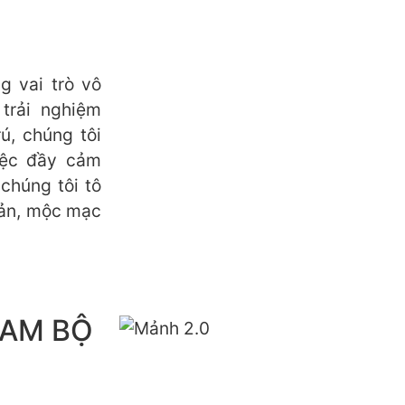
 vai trò vô
trải nghiệm
ú, chúng tôi
iệc đầy cảm
chúng tôi tô
iản, mộc mạc
NAM BỘ