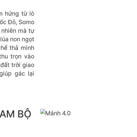
m hứng từ lò
uốc Đỏ, Somo
 nhiên mà tự
 lúa non ngọt
thể thả mình
thu trọn vào
ất trời giao
giúp gác lại
NAM BỘ