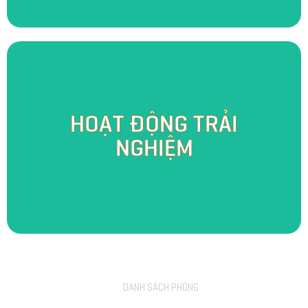
Một ngày tại SomoFarm Cửu Long, bạn sẽ được hóa thân thành người
HOẠT ĐỘNG TRẢI
con miền Tây thực thụ với những hoạt động trải nghiệm đặc trưng đầy
thú vị như câu cá, bơi thuyền, tát mương bắt cá, chăm sóc và thu hoạch
NGHIỆM
rau củ, trái cây. Bên cạnh đó, bạn còn có cơ hội trực tiếp tham quan lò
rượu chưng cất “Cửu Long Mỹ Tửu” - nơi lưu giữ nét đẹp truyền thống
một thời vang danh.
DANH SÁCH PHÒNG