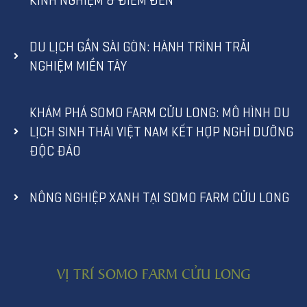
DU LỊCH GẦN SÀI GÒN: HÀNH TRÌNH TRẢI
NGHIỆM MIỀN TÂY
KHÁM PHÁ SOMO FARM CỬU LONG: MÔ HÌNH DU
LỊCH SINH THÁI VIỆT NAM KẾT HỢP NGHỈ DƯỠNG
ĐỘC ĐÁO
NÔNG NGHIỆP XANH TẠI SOMO FARM CỬU LONG
VỊ TRÍ SOMO FARM CỬU LONG