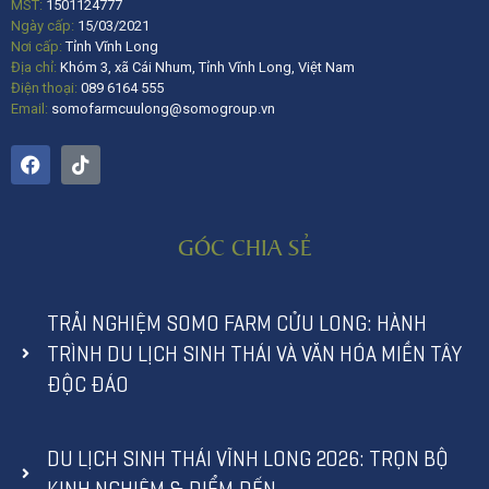
MST:
1501124777
Ngày cấp:
15/03/2021
Nơi cấp:
Tỉnh Vĩnh Long
Địa chỉ:
Khóm 3, xã Cái Nhum, Tỉnh Vĩnh Long, Việt Nam
Điện thoại:
089 6164 555
Email:
somofarmcuulong@somogroup.vn
GÓC CHIA SẺ
TRẢI NGHIỆM SOMO FARM CỬU LONG: HÀNH
TRÌNH DU LỊCH SINH THÁI VÀ VĂN HÓA MIỀN TÂY
ĐỘC ĐÁO
DU LỊCH SINH THÁI VĨNH LONG 2026: TRỌN BỘ
KINH NGHIỆM & ĐIỂM ĐẾN