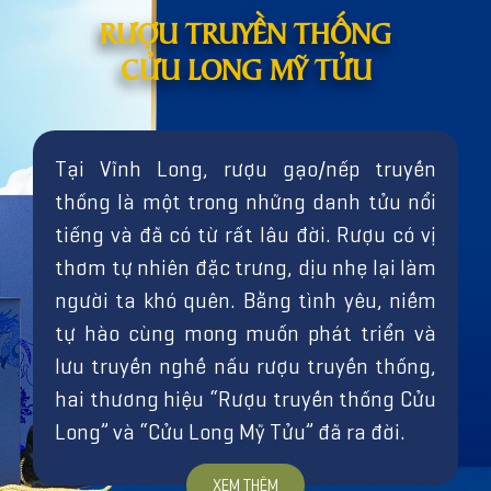
RƯỢU TRUYỀN THỐNG
CỬU LONG MỸ TỬU
Tại Vĩnh Long, rượu gạo/nếp truyền
thống là một trong những danh tửu nổi
tiếng và đã có từ rất lâu đời. Rượu có vị
thơm tự nhiên đặc trưng, dịu nhẹ lại làm
người ta khó quên. Bằng tình yêu, niềm
tự hào cùng mong muốn phát triển và
lưu truyền nghề nấu rượu truyền thống,
hai thương hiệu “Rượu truyền thống Cửu
Long” và “Cửu Long Mỹ Tửu” đã ra đời.
XEM THÊM