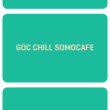
Trong không gian mở với nét kiến trúc lấy cảm hứng từ lò gạch - di sản
văn hóa đương đại của Vương Quốc Đỏ, Somo Café mang đến cho du
khách một cảm giác an nhiên mà tự do khoáng đạt. Tại đây, bạn có thể
GÓC CHILL SOMOCAFE
nghe hương lúa non ngọt ngào toả trong sương sớm ban mai, cũng có
thể thả mình trong ánh nắng lãng mạn mỗi buổi chiều tà, thu trọn vào
tầm mắt bức tranh hoàng hôn ửng vàng khi cả đất trời giao thoa. Sự bình
yên của cảnh sắc nơi đây sẽ giúp gác lại những lo toan bộn bề trong
cuộc sống.