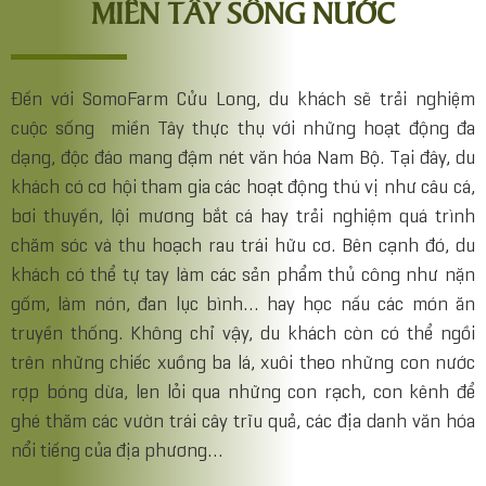
MIỀN TÂY SÔNG NƯỚC
Đến với SomoFarm Cửu Long, du khách sẽ trải nghiệm
cuộc sống miền Tây thực thụ với những hoạt động đa
dạng, độc đáo mang đậm nét văn hóa Nam Bộ. Tại đây, du
khách có cơ hội tham gia các hoạt động thú vị như câu cá,
bơi thuyền, lội mương bắt cá hay trải nghiệm quá trình
chăm sóc và thu hoạch rau trái hữu cơ. Bên cạnh đó, du
khách có thể tự tay làm các sản phẩm thủ công như nặn
gốm, làm nón, đan lục bình… hay học nấu các món ăn
truyền thống. Không chỉ vậy, du khách còn có thể ngồi
trên những chiếc xuồng ba lá, xuôi theo những con nước
rợp bóng dừa, len lỏi qua những con rạch, con kênh để
ghé thăm các vườn trái cây trĩu quả, các địa danh văn hóa
nổi tiếng của địa phương…