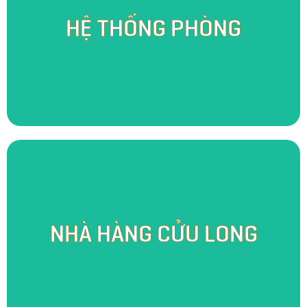
Hệ thống phòng tại SomoFarm Cửu Long đóng vai trò vô cùng quan trọng
trong hành trình nâng niu trải nghiệm khách hàng. Bên cạnh phục vụ nhu
HỆ THỐNG PHÒNG
cầu lưu trú, chúng tôi còn cung cấp không gian hội họp và làm việc đầy
cảm hứng. Hòa trong tinh thần Indochina đậm nét, chúng tôi tô điểm cho
không gian theo hướng hoài cổ, tối giản, mộc mạc nhưng không kém
phần tinh tế và tiện nghi.
Với mô hình “từ trang trại tới bàn ăn”, Nhà hàng Cửu Long khao khát gìn
giữ và sẻ chia những nét đặc trưng của văn hóa ẩm thực sông nước theo
NHÀ HÀNG CỬU LONG
cách đầy tinh tế và an toàn với sức khỏe người dùng. Bên cạnh đó, trong
không gian mở, thoáng và lộng gió của nhà hàng, chúng tôi tái hiện lại
hình ảnh một Nam Bộ đậm tình xưa cũ với những sản vật gạch, gốm
được gia công tại chính vùng quê Mang Thít thanh bình.