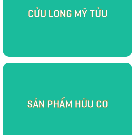
Khởi nguồn từ niềm khao khát lưu truyền và phát triển nghề nấu rượu
truyền thống của quê hương, Cửu Long Mỹ Tửu - một hương vị rượu đậm
CỬU LONG MỸ TỬU
chất miền Tây nhưng không kém phần sang trọng đã ra đời. Với quy trình
sản xuất tỉ mỉ và chăm chút trong từng công đoạn, chúng tôi kế thừa
những tinh hoa của thế hệ đi trước và mở rộng đa dạng hương vị hơn
nhằm đáp ứng nhu cầu của từng đối tượng người dùng.
Điểm đặc biệt của vườn SomoFarm Cửu Long là mùi của thiên nhiên,
một mùi hương hữu cơ từ đạm cá, phế phẩm hoai mục, trùn quế, … đó là
SẢN PHẨM HỮU CƠ
hương thơm của những ấp ủ và tâm huyết đem đến sản phẩm tươi sạch
và an toàn cho người sử dụng. Tại đây, bạn có thể nghe thấy tiếng cá
quẫy nước nơi mặt hồ, nghe tiếng gà gáy vào mỗi buổi sớm mai, nghe
tiếng chim hót trong bụi rậm cùng những âm thanh thiên nhiên thực sự
sống động khác.