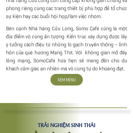
nhà hàng Cửu Long còn cung cấp không gian chung và
phòng riêng cùng các trang thiết bị phù hợp để tổ chức
sự kiện hay các buổi hội họp/làm việc nhóm.
Bên cạnh Nhà hàng Cửu Long, Somo Café cũng là một
địa điểm vô cùng ấn tượng. Kiến trúc xây dựng được lấy
ý tưởng cách điệu từ những lò gạch truyền thống – linh
hồn của quê hương Mang Thít. Với không gian mở đầy
lãng mạng, SomoCafé hứa hẹn sẽ mang đến cho du
khách cảm giác an nhiên mà vô cùng tự do khoáng đạt.
XEM MENU
TRẢI NGHIỆM SINH THÁI