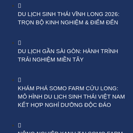
DU LỊCH SINH THÁI VĨNH LONG 2026:
TRỌN BỘ KINH NGHIỆM & ĐIỂM ĐẾN
DU LỊCH GẦN SÀI GÒN: HÀNH TRÌNH
TRẢI NGHIỆM MIỀN TÂY
KHÁM PHÁ SOMO FARM CỬU LONG:
MÔ HÌNH DU LỊCH SINH THÁI VIỆT NAM
KẾT HỢP NGHỈ DƯỠNG ĐỘC ĐÁO