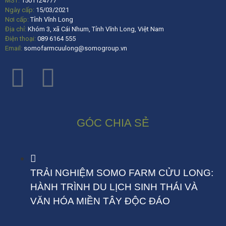
MST:
1501124777
Ngày cấp:
15/03/2021
Nơi cấp:
Tỉnh Vĩnh Long
Địa chỉ:
Khóm 3, xã Cái Nhum, Tỉnh Vĩnh Long, Việt Nam
Điện thoại:
089 6164 555
Email:
somofarmcuulong@somogroup.vn
GÓC CHIA SẺ
TRẢI NGHIỆM SOMO FARM CỬU LONG:
HÀNH TRÌNH DU LỊCH SINH THÁI VÀ
VĂN HÓA MIỀN TÂY ĐỘC ĐÁO