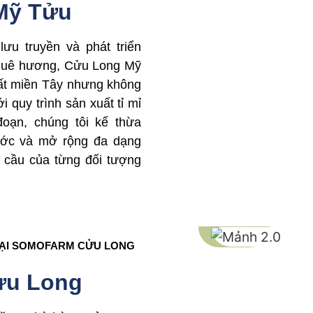
Mỹ Tửu
ưu truyền và phát triển
 quê hương, Cửu Long Mỹ
ất miền Tây nhưng không
 quy trình sản xuất tỉ mỉ
oạn, chúng tôi kế thừa
rước và mở rộng đa dạng
cầu của từng đối tượng
TẠI SOMOFARM CỬU LONG
ửu Long