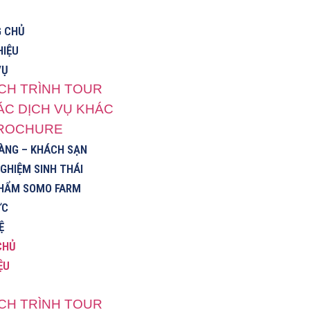
 CHỦ
HIỆU
VỤ
ỊCH TRÌNH TOUR
ÁC DỊCH VỤ KHÁC
ROCHURE
ÀNG – KHÁCH SẠN
NGHIỆM SINH THÁI
HẨM SOMO FARM
ỨC
Ệ
CHỦ
ỆU
ỊCH TRÌNH TOUR