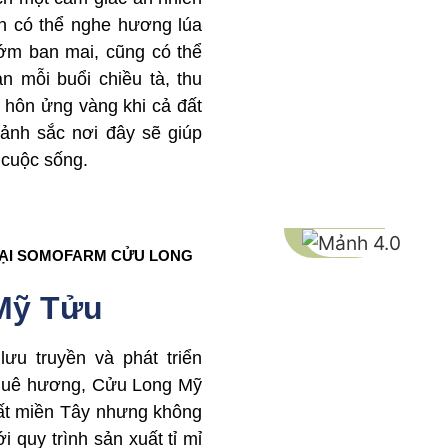
ạn có thể nghe hương lúa
ớm ban mai, cũng có thể
n mỗi buổi chiều tà, thu
 hôn ửng vàng khi cả đất
cảnh sắc nơi đây sẽ giúp
 cuộc sống.
TẠI SOMOFARM CỬU LONG
Mỹ Tửu
ưu truyền và phát triển
 quê hương, Cửu Long Mỹ
ất miền Tây nhưng không
 quy trình sản xuất tỉ mỉ