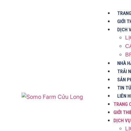
TRANG
GIỚI T
DỊCH 
L
C
B
NHÀ H
TRẢI 
SẢN P
TIN T
LIÊN H
TRANG 
GIỚI THI
DỊCH VỤ
L