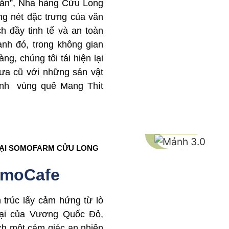
n ăn”, Nhà hàng Cửu Long
ng nét đặc trưng của văn
 đầy tinh tế và an toàn
nh đó, trong không gian
g, chúng tôi tái hiện lại
ưa cũ với những sản vật
ính vùng quê Mang Thít
TẠI SOMOFARM CỬU LONG
omoCafe
 trúc lấy cảm hứng từ lò
đại của Vương Quốc Đỏ,
h một cảm giác an nhiên