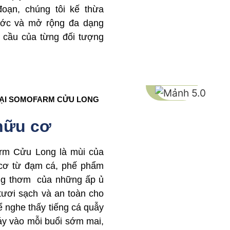
oạn, chúng tôi kế thừa
rước và mở rộng đa dạng
cầu của từng đối tượng
TẠI SOMOFARM CỬU LONG
hữu cơ
rm Cửu Long là mùi của
 cơ từ đạm cá, phế phẩm
ơng thơm của những ấp ủ
ươi sạch và an toàn cho
ể nghe thấy tiếng cá quẫy
áy vào mỗi buổi sớm mai,