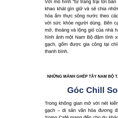
Với mô hình “từ trang trại tới bà
khao khát gìn giữ và sẻ chia nhữ
hóa ẩm thực sông nước theo cách
với sức khỏe người dùng. Bên cạ
mở, thoáng và lộng gió của nhà hàn
hình ảnh một Nam Bộ đậm tình x
gạch, gốm được gia công tại ch
thanh bình.
NHỮNG MẢNH GHÉP TÂY NAM BỘ 
Góc Chill S
Trong không gian mở với nét kiến
gạch – di sản văn hóa đương 
Somo Café mang đến cho du khác