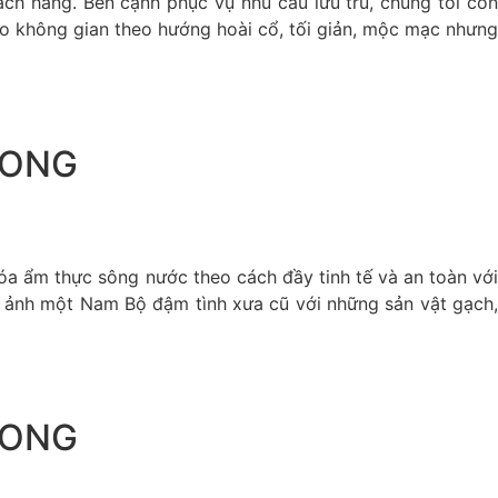
ch hàng. Bên cạnh phục vụ nhu cầu lưu trú, chúng tôi còn
ho không gian theo hướng hoài cổ, tối giản, mộc mạc nhưng
LONG
hóa ẩm thực sông nước theo cách đầy tinh tế và an toàn với
nh ảnh một Nam Bộ đậm tình xưa cũ với những sản vật gạch,
LONG