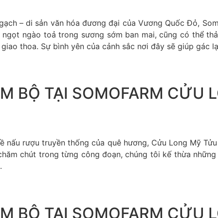
lò gạch – di sản văn hóa đương đại của Vương Quốc Đỏ, S
 ngọt ngào toả trong sương sớm ban mai, cũng có thể thả 
giao thoa. Sự bình yên của cảnh sắc nơi đây sẽ giúp gác l
M BỘ TẠI SOMOFARM CỬU 
ghề nấu rượu truyền thống của quê hương, Cửu Long Mỹ Tử
à chăm chút trong từng công đoạn, chúng tôi kế thừa những
.
M BỘ TẠI SOMOFARM CỬU 