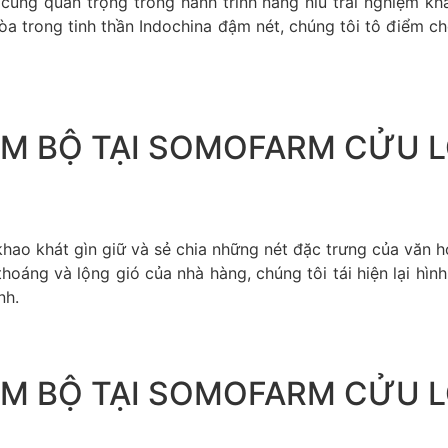
ng quan trọng trong hành trình nâng niu trải nghiệm khá
a trong tinh thần Indochina đậm nét, chúng tôi tô điểm c
M BỘ TẠI SOMOFARM CỬU 
 khao khát gìn giữ và sẻ chia những nét đặc trưng của văn 
hoáng và lộng gió của nhà hàng, chúng tôi tái hiện lại hì
nh.
M BỘ TẠI SOMOFARM CỬU 