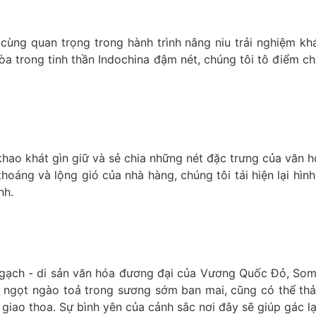
ng quan trọng trong hành trình nâng niu trải nghiệm khá
a trong tinh thần Indochina đậm nét, chúng tôi tô điểm c
 khao khát gìn giữ và sẻ chia những nét đặc trưng của văn 
hoáng và lộng gió của nhà hàng, chúng tôi tái hiện lại hì
nh.
lò gạch - di sản văn hóa đương đại của Vương Quốc Đỏ, S
 ngọt ngào toả trong sương sớm ban mai, cũng có thể thả 
giao thoa. Sự bình yên của cảnh sắc nơi đây sẽ giúp gác l