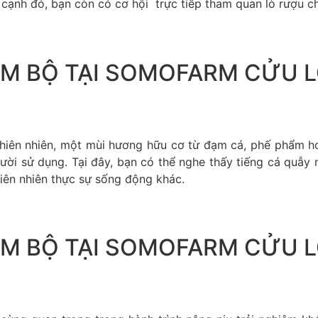
 cạnh đó, bạn còn có cơ hội trực tiếp tham quan lò rượu c
M BỘ TẠI SOMOFARM CỬU 
iên nhiên, một mùi hương hữu cơ từ đạm cá, phế phẩm ho
ời sử dụng. Tại đây, bạn có thể nghe thấy tiếng cá quẫy 
iên nhiên thực sự sống động khác.
M BỘ TẠI SOMOFARM CỬU 