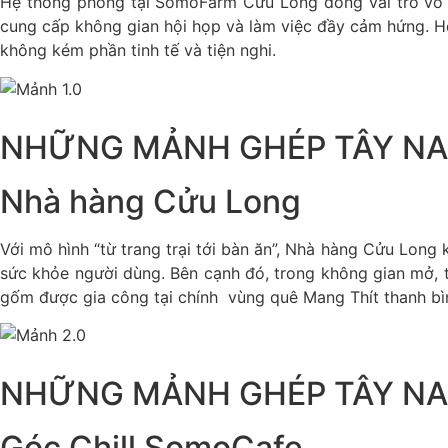
Hệ thống phòng tại SomoFarm Cửu Long đóng vai trò vô cù
cung cấp không gian hội họp và làm việc đầy cảm hứng. Hò
không kém phần tinh tế và tiện nghi.
NHỮNG MẢNH GHÉP TÂY NA
Nhà hàng Cửu Long
Với mô hình “từ trang trại tới bàn ăn”, Nhà hàng Cửu Long
sức khỏe người dùng. Bên cạnh đó, trong không gian mở, t
gốm được gia công tại chính vùng quê Mang Thít thanh bì
NHỮNG MẢNH GHÉP TÂY NA
Góc Chill SomoCafe