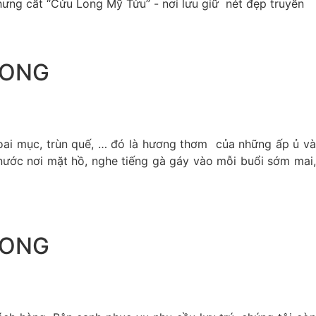
hưng cất “Cửu Long Mỹ Tửu” - nơi lưu giữ nét đẹp truyền
LONG
ai mục, trùn quế, … đó là hương thơm của những ấp ủ và
nước nơi mặt hồ, nghe tiếng gà gáy vào mỗi buổi sớm mai,
LONG