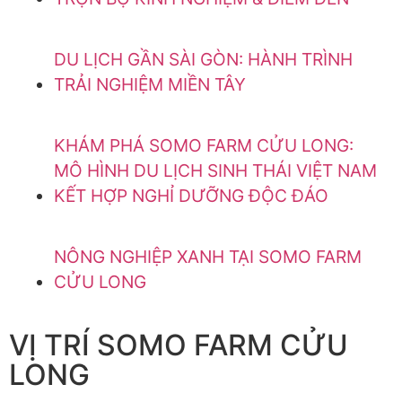
DU LỊCH GẦN SÀI GÒN: HÀNH TRÌNH
TRẢI NGHIỆM MIỀN TÂY
KHÁM PHÁ SOMO FARM CỬU LONG:
MÔ HÌNH DU LỊCH SINH THÁI VIỆT NAM
KẾT HỢP NGHỈ DƯỠNG ĐỘC ĐÁO
NÔNG NGHIỆP XANH TẠI SOMO FARM
CỬU LONG
VỊ TRÍ SOMO FARM CỬU
LONG