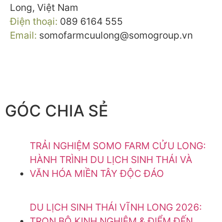
Long, Việt Nam
Điện thoại:
089 6164 555
Email:
somofarmcuulong@somogroup.vn
GÓC CHIA SẺ
TRẢI NGHIỆM SOMO FARM CỬU LONG:
HÀNH TRÌNH DU LỊCH SINH THÁI VÀ
VĂN HÓA MIỀN TÂY ĐỘC ĐÁO
DU LỊCH SINH THÁI VĨNH LONG 2026:
TRỌN BỘ KINH NGHIỆM & ĐIỂM ĐẾN