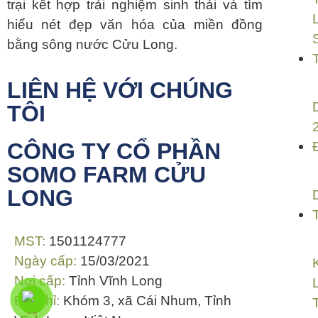
trại kết hợp trải nghiệm sinh thái và tìm
hiểu nét đẹp văn hóa của miền đồng
bằng sông nước Cửu Long.
LIÊN HỆ VỚI CHÚNG
TÔI
CÔNG TY CỔ PHẦN
SOMO FARM CỬU
LONG
MST:
1501124777
Ngày cấp:
15/03/2021
Nơi cấp:
Tỉnh Vĩnh Long
Địa chỉ:
Khóm 3, xã Cái Nhum, Tỉnh