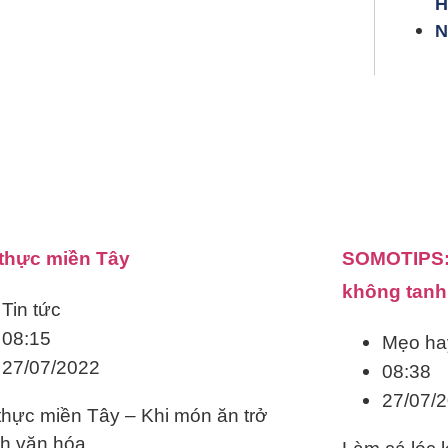
H
N
thực miền Tây
SOMOTIPS: 
không tanh
Tin tức
08:15
Mẹo ha
27/07/2022
08:38
27/07/
hực miền Tây – Khi món ăn trở
nh văn hóa