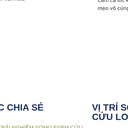
Làm cá lóc 
mẹo vô cùn
 CHIA SẺ
VỊ TRÍ
CỬU L
TRẢI NGHIỆM SOMO FARM CỬU