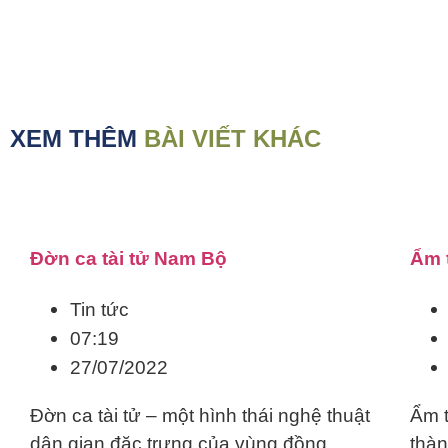
XEM THÊM
BÀI VIẾT KHÁC
Đờn ca tài tử Nam Bộ
Ẩm 
Tin tức
07:19
27/07/2022
Đờn ca tài tử – một hình thái nghệ thuật
Ẩm t
dân gian đặc trưng của vùng đồng
thà