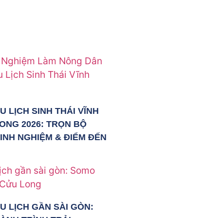
U LỊCH SINH THÁI VĨNH
ONG 2026: TRỌN BỘ
INH NGHIỆM & ĐIỂM ĐẾN
U LỊCH GẦN SÀI GÒN: