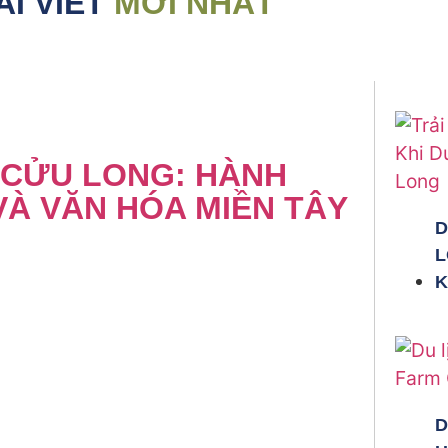
ÀI VIẾT
MỚI NHẤT
 CỬU LONG: HÀNH
 VÀ VĂN HÓA MIỀN TÂY
D
L
K
D