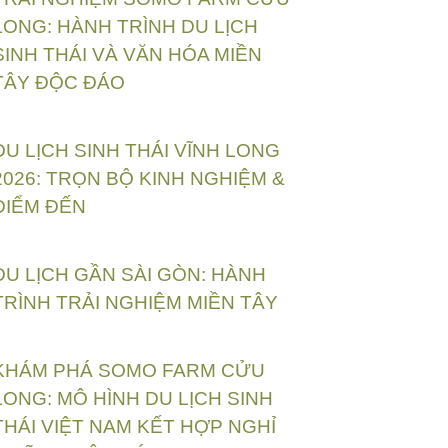
LONG: HÀNH TRÌNH DU LỊCH
SINH THÁI VÀ VĂN HÓA MIỀN
TÂY ĐỘC ĐÁO
DU LỊCH SINH THÁI VĨNH LONG
2026: TRỌN BỘ KINH NGHIỆM &
ĐIỂM ĐẾN
DU LỊCH GẦN SÀI GÒN: HÀNH
TRÌNH TRẢI NGHIỆM MIỀN TÂY
KHÁM PHÁ SOMO FARM CỬU
LONG: MÔ HÌNH DU LỊCH SINH
THÁI VIỆT NAM KẾT HỢP NGHỈ