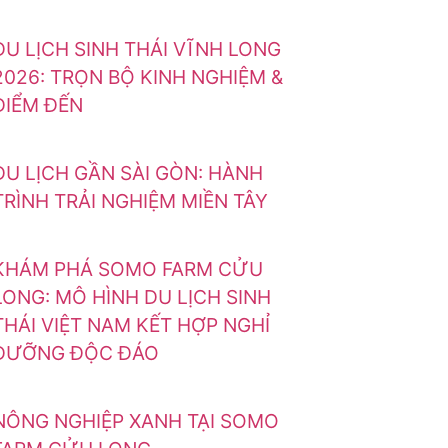
DU LỊCH SINH THÁI VĨNH LONG
2026: TRỌN BỘ KINH NGHIỆM &
ĐIỂM ĐẾN
DU LỊCH GẦN SÀI GÒN: HÀNH
TRÌNH TRẢI NGHIỆM MIỀN TÂY
KHÁM PHÁ SOMO FARM CỬU
LONG: MÔ HÌNH DU LỊCH SINH
THÁI VIỆT NAM KẾT HỢP NGHỈ
DƯỠNG ĐỘC ĐÁO
NÔNG NGHIỆP XANH TẠI SOMO