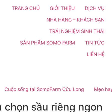
TRANG CHỦ
GIỚI THIỆU
DỊCH VỤ
NHÀ HÀNG – KHÁCH SẠN
TRẢI NGHIỆM SINH THÁI
SẢN PHẨM SOMO FARM
TIN TỨC
LIÊN HỆ
Cuộc sống tại SomoFarm Cửu Long
Mẹo hay
chọn sầu riêng ngon