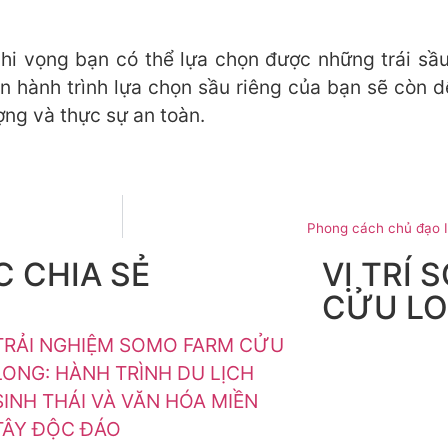
i vọng bạn có thể lựa chọn được những trái sầu
hành trình lựa chọn sầu riêng của bạn sẽ còn dễ
ợng và thực sự an toàn.
Phong cách chủ đạo 
 CHIA SẺ
VỊ TRÍ
CỬU L
TRẢI NGHIỆM SOMO FARM CỬU
LONG: HÀNH TRÌNH DU LỊCH
SINH THÁI VÀ VĂN HÓA MIỀN
TÂY ĐỘC ĐÁO