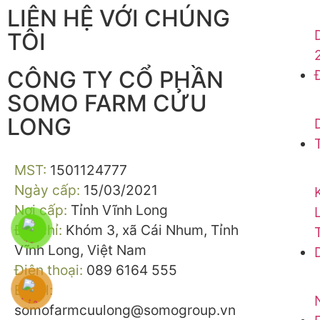
LIÊN HỆ VỚI CHÚNG
TÔI
CÔNG TY CỔ PHẦN
SOMO FARM CỬU
LONG
MST:
1501124777
Ngày cấp:
15/03/2021
Nơi cấp:
Tỉnh Vĩnh Long
Địa chỉ:
Khóm 3, xã Cái Nhum, Tỉnh
Vĩnh Long, Việt Nam
Điện thoại:
089 6164 555
Email:
somofarmcuulong@somogroup.vn