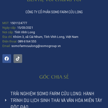
CÔNG TY CỔ PHẦN SOMO FARM CỬU LONG
MST:
1501124777
Ngày cấp:
15/03/2021
Nơi cấp:
Tỉnh Vĩnh Long
Địa chỉ:
Khóm 3, xã Cái Nhum, Tỉnh Vĩnh Long, Việt Nam
Điện thoại:
089 6164 555
Email:
somofarmcuulong@somogroup.vn
GÓC CHIA SẺ
TRẢI NGHIỆM SOMO FARM CỬU LONG: HÀNH
TRÌNH DU LỊCH SINH THÁI VÀ VĂN HÓA MIỀN TÂY
ĐỘC ĐÁO