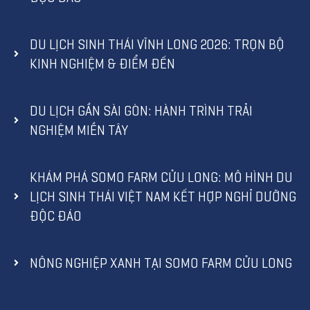
DU LỊCH SINH THÁI VĨNH LONG 2026: TRỌN BỘ
KINH NGHIỆM & ĐIỂM ĐẾN
DU LỊCH GẦN SÀI GÒN: HÀNH TRÌNH TRẢI
NGHIỆM MIỀN TÂY
KHÁM PHÁ SOMO FARM CỬU LONG: MÔ HÌNH DU
LỊCH SINH THÁI VIỆT NAM KẾT HỢP NGHỈ DƯỠNG
ĐỘC ĐÁO
NÔNG NGHIỆP XANH TẠI SOMO FARM CỬU LONG