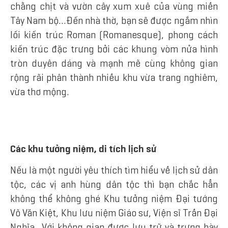
chằng chịt và vườn cây xum xuê của vùng miền
Tây Nam bộ…Đến nhà thờ, bạn sẽ được ngắm nhìn
lối kiến trúc Roman (Romanesque), phong cách
kiến trúc đặc trưng bởi các khung vòm nửa hình
tròn duyên dáng và mạnh mẽ cùng không gian
rộng rãi phân thành nhiều khu vừa trang nghiêm,
vừa thơ mộng.
Các khu tưởng niệm, di tích lịch sử
Nếu là một người yêu thích tìm hiểu về lịch sử dân
tộc, các vị anh hùng dân tộc thì bạn chắc hẳn
không thể không ghé Khu tưởng niệm Đại tướng
Võ Văn Kiệt, Khu lưu niệm Giáo sư, Viện sĩ Trần Đại
Nghĩa…Với không gian được lưu trữ và trưng bày