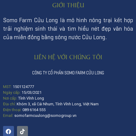
GIỚI THIỆU
Somo Farm Cửu Long là mô hình nông trại kết hợp
trải nghiệm sinh thái và tìm hiểu nét đẹp văn hóa
của miền đồng bằng sông nước Cửu Long.
LIÊN HỆ VỚI CHÚNG TÔI
CÔNG TY CỔ PHẦN SOMO FARM CỬU LONG
MST:
1501124777
Ngày cấp:
15/03/2021
Nơi cấp:
Tỉnh Vĩnh Long
Địa chỉ:
Khóm 3, xã Cái Nhum, Tỉnh Vĩnh Long, Việt Nam
Điện thoại:
089 6164 555
Email:
somofarmcuulong@somogroup.vn