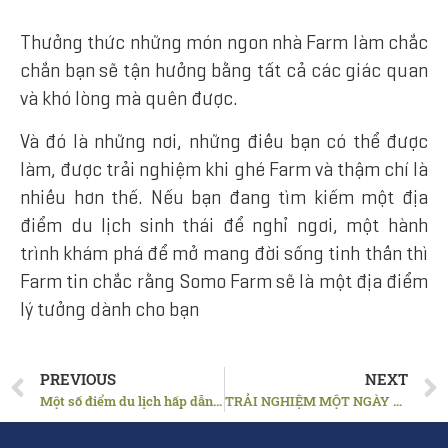
Thưởng thức những món ngon nhà Farm làm chắc
chắn bạn sẽ tận hưởng bằng tất cả các giác quan
và khó lòng mà quên được.
V
à đó là những nơi, những điều bạn có thể được
làm, được trải nghiệm khi ghé Farm và thậm chí là
nhiều hơn thế. Nếu bạn đang tìm kiếm một địa
điểm du lịch sinh thái để nghỉ ngơi, một hành
trình khám phá để mở mang đời sống tinh thần thì
Farm tin chắc rằng Somo Farm sẽ là một địa điểm
lý tưởng dành cho bạn
PREVIOUS
NEXT
Một số điểm du lịch hấp dẫn tại Vĩnh Long
TRẢI NGHIỆM MỘT NGÀY Ý NGHĨA CỦA ĐOÀN SINH VIÊN ĐẠI HỌC TOKYO KEIZAI TẠI SOMO FARM