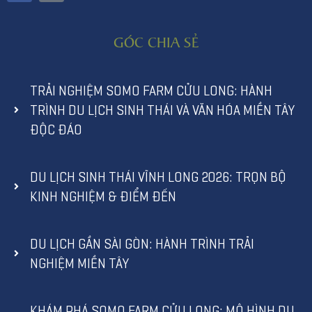
GÓC CHIA SẺ
TRẢI NGHIỆM SOMO FARM CỬU LONG: HÀNH
TRÌNH DU LỊCH SINH THÁI VÀ VĂN HÓA MIỀN TÂY
ĐỘC ĐÁO
DU LỊCH SINH THÁI VĨNH LONG 2026: TRỌN BỘ
KINH NGHIỆM & ĐIỂM ĐẾN
DU LỊCH GẦN SÀI GÒN: HÀNH TRÌNH TRẢI
NGHIỆM MIỀN TÂY
KHÁM PHÁ SOMO FARM CỬU LONG: MÔ HÌNH DU