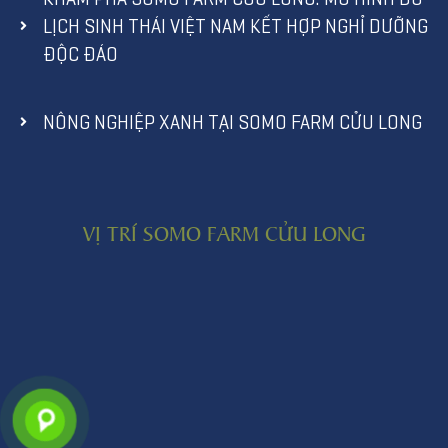
LỊCH SINH THÁI VIỆT NAM KẾT HỢP NGHỈ DƯỠNG
ĐỘC ĐÁO
NÔNG NGHIỆP XANH TẠI SOMO FARM CỬU LONG
VỊ TRÍ SOMO FARM CỬU LONG