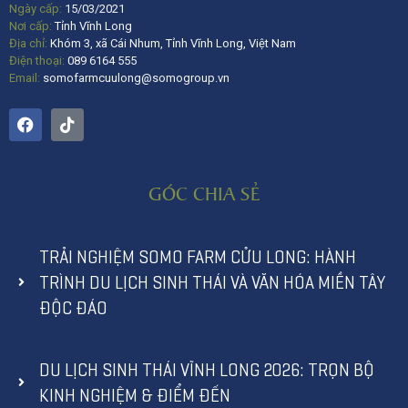
Ngày cấp:
15/03/2021
Nơi cấp:
Tỉnh Vĩnh Long
Địa chỉ:
Khóm 3, xã Cái Nhum, Tỉnh Vĩnh Long, Việt Nam
Điện thoại:
089 6164 555
Email:
somofarmcuulong@somogroup.vn
GÓC CHIA SẺ
TRẢI NGHIỆM SOMO FARM CỬU LONG: HÀNH
TRÌNH DU LỊCH SINH THÁI VÀ VĂN HÓA MIỀN TÂY
ĐỘC ĐÁO
DU LỊCH SINH THÁI VĨNH LONG 2026: TRỌN BỘ
KINH NGHIỆM & ĐIỂM ĐẾN