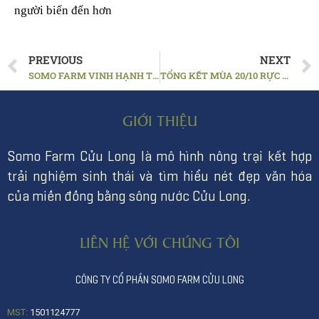
người biến đến hơn
PREVIOUS
NEXT
SOMO FARM VINH HẠNH THAM DỰ “HỘI NGHỊ KẾT NỐI GIAO THƯƠNG GIỮA 5 THÀNH PHỐ TRỰC THUỘC TRUNG ƯƠNG VỚI CÁC TỈNH ĐỒNG BẰNG SÔNG CỬU LONG VÀ MỘT SỐ TỈNH ĐÔNG NAM BỘ NĂM 2024”
TỔNG KẾT MÙA 20/10 RỰC RỠ TẠI SOMO FARM CỬU LONG
GIỚI THIỆU
Somo Farm Cửu Long là mô hình nông trại kết hợp
trải nghiệm sinh thái và tìm hiểu nét đẹp văn hóa
của miền đồng bằng sông nước Cửu Long.
LIÊN HỆ VỚI CHÚNG TÔI
CÔNG TY CỔ PHẦN SOMO FARM CỬU LONG
MST:
1501124777