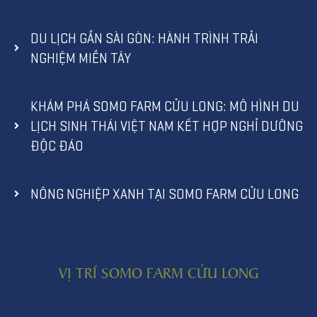
DU LỊCH GẦN SÀI GÒN: HÀNH TRÌNH TRẢI
NGHIỆM MIỀN TÂY
KHÁM PHÁ SOMO FARM CỬU LONG: MÔ HÌNH DU
LỊCH SINH THÁI VIỆT NAM KẾT HỢP NGHỈ DƯỠNG
ĐỘC ĐÁO
NÔNG NGHIỆP XANH TẠI SOMO FARM CỬU LONG
VỊ TRÍ SOMO FARM CỬU LONG