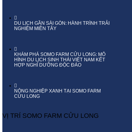
DU LỊCH GẦN SÀI GÒN: HÀNH TRÌNH TRẢI
NGHIỆM MIỀN TÂY
KHÁM PHÁ SOMO FARM CỬU LONG: MÔ
HÌNH DU LỊCH SINH THÁI VIỆT NAM KẾT
HỢP NGHỈ DƯỠNG ĐỘC ĐÁO
NÔNG NGHIỆP XANH TẠI SOMO FARM
CỬU LONG
VỊ TRÍ SOMO FARM CỬU LONG