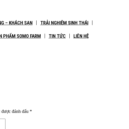
NG – KHÁCH SẠN
TRẢI NGHIỆM SINH THÁI
N PHẨM SOMO FARM
TIN TỨC
LIÊN HỆ
c được đánh dấu
*