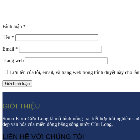
Bình luận
*
Tên
*
Email
*
Trang web
Lưu tên của tôi, email, và trang web trong trình duyệt này cho lần 
GIỚI THIỆU
Somo Farm Cửu Long là mô hình nông trại kết hợp trải nghiệm sinh 
đẹp văn hóa của miền đồng bằng sông nước Cửu Long.
LIÊN HỆ VỚI CHÚNG TÔI