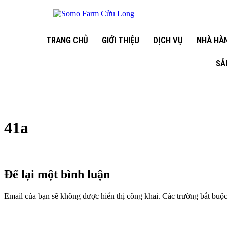
Chuyển
đến
nội
dung
TRANG CHỦ
GIỚI THIỆU
DỊCH VỤ
NHÀ HÀ
SẢ
41a
Để lại một bình luận
Email của bạn sẽ không được hiển thị công khai.
Các trường bắt buộ