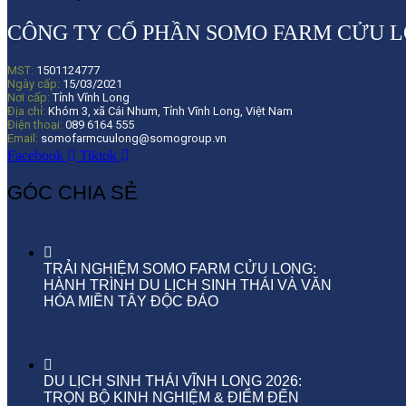
CÔNG TY CỔ PHẦN SOMO FARM CỬU 
MST:
1501124777
Ngày cấp:
15/03/2021
Nơi cấp:
Tỉnh Vĩnh Long
Địa chỉ:
Khóm 3, xã Cái Nhum, Tỉnh Vĩnh Long, Việt Nam
Điện thoại:
089 6164 555
Email:
somofarmcuulong@somogroup.vn
Facebook
Tiktok
GÓC CHIA SẺ
TRẢI NGHIỆM SOMO FARM CỬU LONG:
HÀNH TRÌNH DU LỊCH SINH THÁI VÀ VĂN
HÓA MIỀN TÂY ĐỘC ĐÁO
DU LỊCH SINH THÁI VĨNH LONG 2026:
TRỌN BỘ KINH NGHIỆM & ĐIỂM ĐẾN