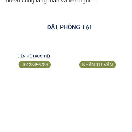
mở vô cùng lãng mạn và tiện nghi…
ĐẶT PHÒNG TẠI
LIÊN HỆ TRỰC TIẾP
0123456789
NHẬN TƯ VẤN