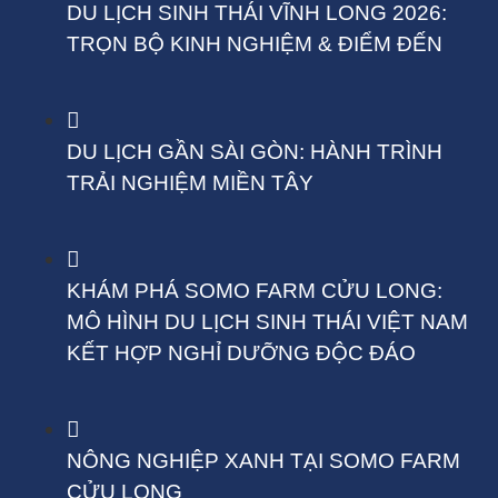
DU LỊCH SINH THÁI VĨNH LONG 2026:
TRỌN BỘ KINH NGHIỆM & ĐIỂM ĐẾN
DU LỊCH GẦN SÀI GÒN: HÀNH TRÌNH
TRẢI NGHIỆM MIỀN TÂY
KHÁM PHÁ SOMO FARM CỬU LONG:
MÔ HÌNH DU LỊCH SINH THÁI VIỆT NAM
KẾT HỢP NGHỈ DƯỠNG ĐỘC ĐÁO
NÔNG NGHIỆP XANH TẠI SOMO FARM
CỬU LONG