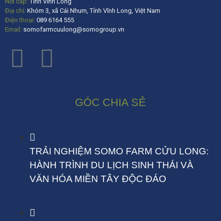
Nơi cấp:
Tỉnh Vĩnh Long
Địa chỉ:
Khóm 3, xã Cái Nhum, Tỉnh Vĩnh Long, Việt Nam
Điện thoại:
089 6164 555
Email:
somofarmcuulong@somogroup.vn
GÓC CHIA SẺ
TRẢI NGHIỆM SOMO FARM CỬU LONG:
HÀNH TRÌNH DU LỊCH SINH THÁI VÀ
VĂN HÓA MIỀN TÂY ĐỘC ĐÁO