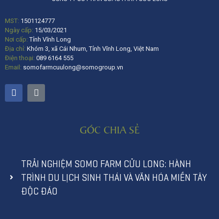
MST:
1501124777
Ngày cấp:
15/03/2021
Nơi cấp:
Tỉnh Vĩnh Long
Địa chỉ:
Khóm 3, xã Cái Nhum, Tỉnh Vĩnh Long, Việt Nam
Điện thoại:
089 6164 555
Email:
somofarmcuulong@somogroup.vn
GÓC CHIA SẺ
TRẢI NGHIỆM SOMO FARM CỬU LONG: HÀNH
TRÌNH DU LỊCH SINH THÁI VÀ VĂN HÓA MIỀN TÂY
ĐỘC ĐÁO