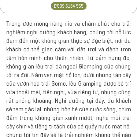
089 6164 555
Trong ước mong nâng niu và chăm chút cho trải
nghiệm nghỉ dưỡng khách hàng, chúng tôi nỗ lực
đem đến một không gian thực sự đặc biệt, nơi du
khách có thể giao cảm với đất trời và dành trọn
tâm hồn mình cho thiên nhiên. Từ cảm hứng đó,
không gian lều trại dã ngoại Glamping của chúng
tôi ra đời. Nằm ven mặt hồ lớn, dưới những tán cây
của vườn hoa trái Somo, lều Glamping được bố trí
vừa thoải mái, tiện nghi, vừa riêng tư, nhưng cũng
rất phóng khoáng. Nghỉ dưỡng tại đây, du khách
sẽ tạm gác lại những bộn bề của cuộc sống, chìm
đắm trong không gian xanh mướt, nghe mùi trái
cây chín và tiếng tí tách của cá quẫy nước mặt hồ,
chúng tôi tin đây sẽ là trải nghiệm không thể nào