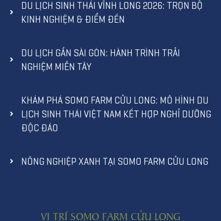
DU LỊCH SINH THÁI VĨNH LONG 2026: TRỌN BỘ
KINH NGHIỆM & ĐIỂM ĐẾN
DU LỊCH GẦN SÀI GÒN: HÀNH TRÌNH TRẢI
NGHIỆM MIỀN TÂY
KHÁM PHÁ SOMO FARM CỬU LONG: MÔ HÌNH DU
LỊCH SINH THÁI VIỆT NAM KẾT HỢP NGHỈ DƯỠNG
ĐỘC ĐÁO
NÔNG NGHIỆP XANH TẠI SOMO FARM CỬU LONG
VỊ TRÍ SOMO FARM CỬU LONG