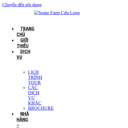
Chuyển đến nội dung
TRANG
CHỦ
GIỚI
THIỆU
DỊCH
VỤ
LỊCH
TRÌNH
TOUR
CÁC
DỊCH
VỤ
KHÁC
BROCHURE
NHÀ
HÀNG
–