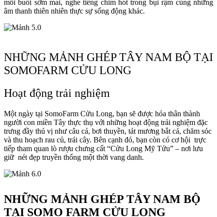
mỗi buổi sớm mai, nghe tiếng chim hót trong bụi rậm cùng những
âm thanh thiên nhiên thực sự sống động khác.
NHỮNG MẢNH GHÉP TÂY NAM BỘ TẠI
SOMOFARM CỬU LONG
Hoạt động trải nghiệm
Một ngày tại SomoFarm Cửu Long, bạn sẽ được hóa thân thành
người con miền Tây thực thụ với những hoạt động trải nghiệm đặc
trưng đầy thú vị như câu cá, bơi thuyền, tát mương bắt cá, chăm sóc
và thu hoạch rau củ, trái cây. Bên cạnh đó, bạn còn có cơ hội trực
tiếp tham quan lò rượu chưng cất “Cửu Long Mỹ Tửu” – nơi lưu
giữ nét đẹp truyền thống một thời vang danh.
NHỮNG MẢNH GHÉP TÂY NAM BỘ
TẠI SOMO FARM CỬU LONG