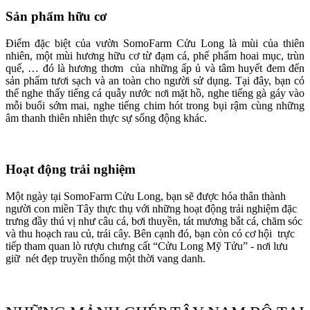
Sản phẩm hữu cơ
Điểm đặc biệt của vườn SomoFarm Cửu Long là mùi của thiên
nhiên, một mùi hương hữu cơ từ đạm cá, phế phẩm hoai mục, trùn
quế, … đó là hương thơm của những ấp ủ và tâm huyết đem đến
sản phẩm tươi sạch và an toàn cho người sử dụng. Tại đây, bạn có
thể nghe thấy tiếng cá quẫy nước nơi mặt hồ, nghe tiếng gà gáy vào
mỗi buổi sớm mai, nghe tiếng chim hót trong bụi rậm cùng những
âm thanh thiên nhiên thực sự sống động khác.
Hoạt động trải nghiệm
Một ngày tại SomoFarm Cửu Long, bạn sẽ được hóa thân thành
người con miền Tây thực thụ với những hoạt động trải nghiệm đặc
trưng đầy thú vị như câu cá, bơi thuyền, tát mương bắt cá, chăm sóc
và thu hoạch rau củ, trái cây. Bên cạnh đó, bạn còn có cơ hội trực
tiếp tham quan lò rượu chưng cất “Cửu Long Mỹ Tửu” - nơi lưu
giữ nét đẹp truyền thống một thời vang danh.