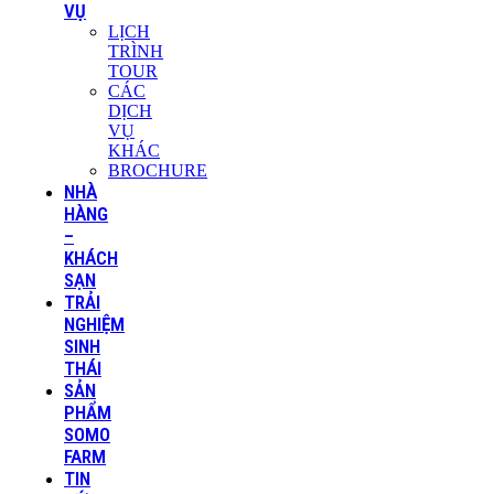
VỤ
LỊCH
TRÌNH
TOUR
CÁC
DỊCH
VỤ
KHÁC
BROCHURE
NHÀ
HÀNG
–
KHÁCH
SẠN
TRẢI
NGHIỆM
SINH
THÁI
SẢN
PHẨM
SOMO
FARM
TIN