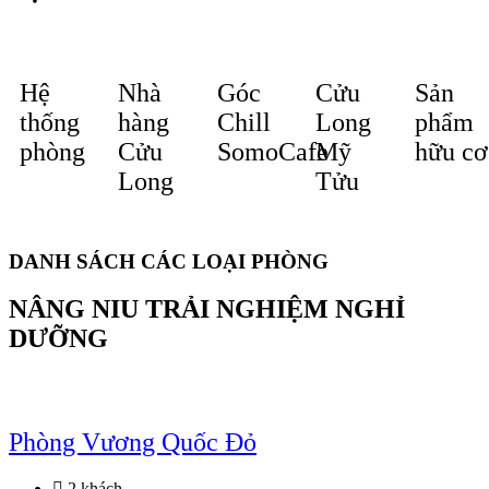
Hệ
Nhà
Góc
Cửu
Sản
thống
hàng
Chill
Long
phẩm
phòng
Cửu
SomoCafe
Mỹ
hữu cơ
Long
Tửu
DANH SÁCH CÁC LOẠI PHÒNG
NÂNG NIU TRẢI NGHIỆM NGHỈ
DƯỠNG
Phòng Vương Quốc Đỏ
2 khách