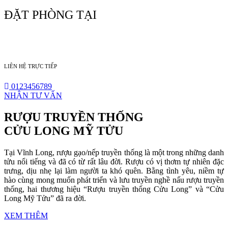
ĐẶT PHÒNG TẠI
LIÊN HỆ TRỰC TIẾP
0123456789
NHẬN TƯ VẤN
RƯỢU TRUYỀN THỐNG
CỬU LONG MỸ TỬU
Tại Vĩnh Long, rượu gạo/nếp truyền thống là một trong những danh
tửu nổi tiếng và đã có từ rất lâu đời. Rượu có vị thơm tự nhiên đặc
trưng, dịu nhẹ lại làm người ta khó quên. Bằng tình yêu, niềm tự
hào cùng mong muốn phát triển và lưu truyền nghề nấu rượu truyền
thống, hai thương hiệu “Rượu truyền thống Cửu Long” và “Cửu
Long Mỹ Tửu” đã ra đời.
XEM THÊM