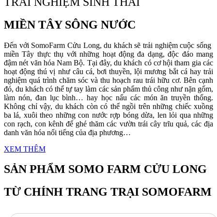
TRẢI NGHIỆM SINH THÁI
MIỀN TÂY SÔNG NƯỚC
Đến với SomoFarm Cửu Long, du khách sẽ trải nghiệm cuộc sống
miền Tây thực thụ với những hoạt động đa dạng, độc đáo mang
đậm nét văn hóa Nam Bộ. Tại đây, du khách có cơ hội tham gia các
hoạt động thú vị như câu cá, bơi thuyền, lội mương bắt cá hay trải
nghiệm quá trình chăm sóc và thu hoạch rau trái hữu cơ. Bên cạnh
đó, du khách có thể tự tay làm các sản phẩm thủ công như nặn gốm,
làm nón, đan lục bình… hay học nấu các món ăn truyền thống.
Không chỉ vậy, du khách còn có thể ngồi trên những chiếc xuồng
ba lá, xuôi theo những con nước rợp bóng dừa, len lỏi qua những
con rạch, con kênh để ghé thăm các vườn trái cây trĩu quả, các địa
danh văn hóa nổi tiếng của địa phương…
XEM THÊM
SẢN PHẨM SOMO FARM CỬU LONG
TỪ CHÍNH TRANG TRẠI SOMOFARM