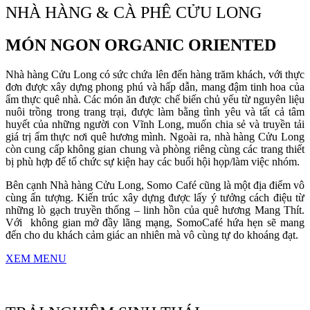
NHÀ HÀNG & CÀ PHÊ CỬU LONG
MÓN NGON ORGANIC ORIENTED
Nhà hàng Cửu Long có sức chứa lên đến hàng trăm khách, với thực
đơn được xây dựng phong phú và hấp dẫn, mang đậm tinh hoa của
ẩm thực quê nhà. Các món ăn được chế biến chủ yếu từ nguyên liệu
nuôi trồng trong trang trại, được làm bằng tình yêu và tất cả tâm
huyết của những người con Vĩnh Long, muốn chia sẻ và truyền tải
giá trị ẩm thực nơi quê hương mình. Ngoài ra, nhà hàng Cửu Long
còn cung cấp không gian chung và phòng riêng cùng các trang thiết
bị phù hợp để tổ chức sự kiện hay các buổi hội họp/làm việc nhóm.
Bên cạnh Nhà hàng Cửu Long, Somo Café cũng là một địa điểm vô
cùng ấn tượng. Kiến trúc xây dựng được lấy ý tưởng cách điệu từ
những lò gạch truyền thống – linh hồn của quê hương Mang Thít.
Với không gian mở đầy lãng mạng, SomoCafé hứa hẹn sẽ mang
đến cho du khách cảm giác an nhiên mà vô cùng tự do khoáng đạt.
XEM MENU