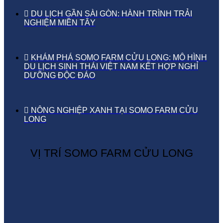
DU LỊCH GẦN SÀI GÒN: HÀNH TRÌNH TRẢI
NGHIỆM MIỀN TÂY
KHÁM PHÁ SOMO FARM CỬU LONG: MÔ HÌNH
DU LỊCH SINH THÁI VIỆT NAM KẾT HỢP NGHỈ
DƯỠNG ĐỘC ĐÁO
NÔNG NGHIỆP XANH TẠI SOMO FARM CỬU
LONG
VỊ TRÍ SOMO FARM CỬU LONG