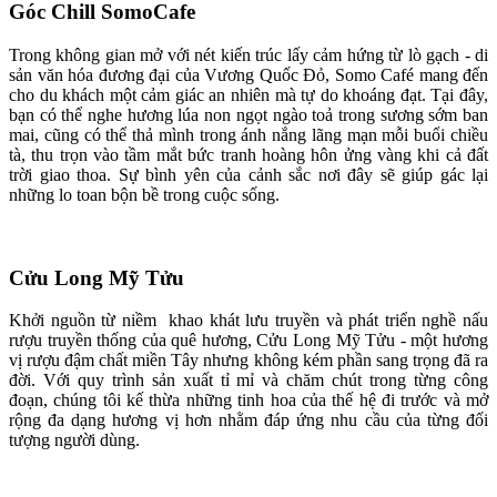
Góc Chill SomoCafe
Trong không gian mở với nét kiến trúc lấy cảm hứng từ lò gạch - di
sản văn hóa đương đại của Vương Quốc Đỏ, Somo Café mang đến
cho du khách một cảm giác an nhiên mà tự do khoáng đạt. Tại đây,
bạn có thể nghe hương lúa non ngọt ngào toả trong sương sớm ban
mai, cũng có thể thả mình trong ánh nắng lãng mạn mỗi buổi chiều
tà, thu trọn vào tầm mắt bức tranh hoàng hôn ửng vàng khi cả đất
trời giao thoa. Sự bình yên của cảnh sắc nơi đây sẽ giúp gác lại
những lo toan bộn bề trong cuộc sống.
Cửu Long Mỹ Tửu
Khởi nguồn từ niềm khao khát lưu truyền và phát triển nghề nấu
rượu truyền thống của quê hương, Cửu Long Mỹ Tửu - một hương
vị rượu đậm chất miền Tây nhưng không kém phần sang trọng đã ra
đời. Với quy trình sản xuất tỉ mỉ và chăm chút trong từng công
đoạn, chúng tôi kế thừa những tinh hoa của thế hệ đi trước và mở
rộng đa dạng hương vị hơn nhằm đáp ứng nhu cầu của từng đối
tượng người dùng.