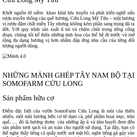
Khởi nguồn từ niềm khao khát lưu truyền và phát triển nghề nấu
rượu truyền thống của quê hương, Cửu Long Mỹ Tửu – một hương
vị rượu đậm chất miền Tây nhưng không kém phần sang trọng đã ra
đời. Với quy trình sản xuất tỉ mỉ và chăm chút trong từng công
đoạn, chúng tôi kế thừa những tinh hoa của thế hệ đi trước và mở
rộng đa dạng hương vị hơn nhằm đáp ứng nhu cầu của từng đối
tượng người dùng.
NHỮNG MẢNH GHÉP TÂY NAM BỘ TẠI
SOMOFARM CỬU LONG
Sản phẩm hữu cơ
Điểm đặc biệt của vườn SomoFarm Cửu Long là mùi của thiên
nhiên, một mùi hương hữu cơ từ đạm cá, phế phẩm hoai mục, trùn
quế, … đó là hương thơm của những ấp ủ và tâm huyết đem đến
sản phẩm tươi sạch và an toàn cho người sử dụng. Tại đây, bạn có
thể nghe thấy tiếng cá quẫy nước nơi mặt hồ, nghe tiếng gà gáy vào