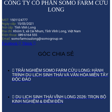
CÔNG TY CỔ PHẦN SOMO FARM CỬU
LONG
MST:
1501124777
Ngày cấp:
15/03/2021
Nơi cấp:
Tỉnh Vĩnh Long
Địa chỉ:
Khóm 3, xã Cái Nhum, Tỉnh Vĩnh Long, Việt Nam
Điện thoại:
089 6164 555
Email:
somofarmcuulong@somogroup.vn
Facebook
Tiktok
GÓC CHIA SẺ
TRẢI NGHIỆM SOMO FARM CỬU LONG: HÀNH
TRÌNH DU LỊCH SINH THÁI VÀ VĂN HÓA MIỀN TÂY
ĐỘC ĐÁO
DU LỊCH SINH THÁI VĨNH LONG 2026: TRỌN BỘ
KINH NGHIỆM & ĐIỂM ĐẾN