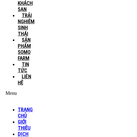
KHÁCH
SẠN
TRẢI
NGHIỆM
SINH
THÁI
SẢN
PHẨM
SOMO
FARM
TIN
TỨC
LIÊN
HỆ
Menu
TRANG
CHỦ
GIỚI
THIỆU
DỊCH