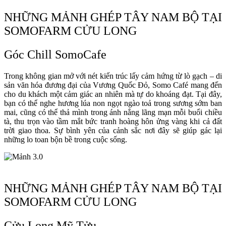
NHỮNG MẢNH GHÉP TÂY NAM BỘ TẠI
SOMOFARM CỬU LONG
Góc Chill SomoCafe
Trong không gian mở với nét kiến trúc lấy cảm hứng từ lò gạch – di
sản văn hóa đương đại của Vương Quốc Đỏ, Somo Café mang đến
cho du khách một cảm giác an nhiên mà tự do khoáng đạt. Tại đây,
bạn có thể nghe hương lúa non ngọt ngào toả trong sương sớm ban
mai, cũng có thể thả mình trong ánh nắng lãng mạn mỗi buổi chiều
tà, thu trọn vào tầm mắt bức tranh hoàng hôn ửng vàng khi cả đất
trời giao thoa. Sự bình yên của cảnh sắc nơi đây sẽ giúp gác lại
những lo toan bộn bề trong cuộc sống.
NHỮNG MẢNH GHÉP TÂY NAM BỘ TẠI
SOMOFARM CỬU LONG
Cửu Long Mỹ Tửu