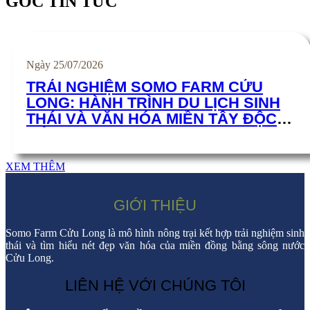
GÓC TIN TỨC
Ngày 25/07/2026
TRẢI NGHIỆM SOMO FARM CỬU
LONG: HÀNH TRÌNH DU LỊCH SINH
THÁI VÀ VĂN HÓA MIỀN TÂY ĐỘC
ĐÁO
XEM THÊM
GIỚI THIỆU
Somo Farm Cửu Long là mô hình nông trại kết hợp trải nghiệm sinh
thái và tìm hiểu nét đẹp văn hóa của miền đồng bằng sông nước
Cửu Long.
LIÊN HỆ VỚI CHÚNG TÔI