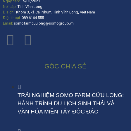
Ngày cấp:
15/03/2021
Nơi cấp:
Tỉnh Vĩnh Long
Địa chỉ:
Khóm 3, xã Cái Nhum, Tỉnh Vĩnh Long, Việt Nam
Điện thoại:
089 6164 555
Email:
somofarmcuulong@somogroup.vn
GÓC CHIA SẺ
TRẢI NGHIỆM SOMO FARM CỬU LONG:
HÀNH TRÌNH DU LỊCH SINH THÁI VÀ
VĂN HÓA MIỀN TÂY ĐỘC ĐÁO