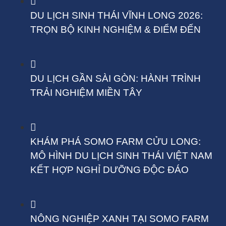
DU LỊCH SINH THÁI VĨNH LONG 2026:
TRỌN BỘ KINH NGHIỆM & ĐIỂM ĐẾN
DU LỊCH GẦN SÀI GÒN: HÀNH TRÌNH
TRẢI NGHIỆM MIỀN TÂY
KHÁM PHÁ SOMO FARM CỬU LONG:
MÔ HÌNH DU LỊCH SINH THÁI VIỆT NAM
KẾT HỢP NGHỈ DƯỠNG ĐỘC ĐÁO
NÔNG NGHIỆP XANH TẠI SOMO FARM