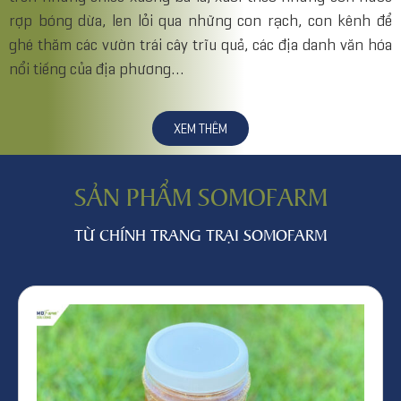
rợp bóng dừa, len lỏi qua những con rạch, con kênh để
ghé thăm các vườn trái cây trĩu quả, các địa danh văn hóa
nổi tiếng của địa phương…
XEM THÊM
SẢN PHẨM SOMOFARM
TỪ CHÍNH TRANG TRẠI SOMOFARM