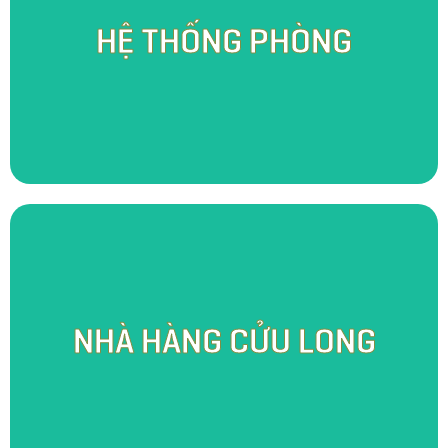
Hệ thống phòng tại SomoFarm Cửu Long đóng vai trò vô cùng quan trọng
trong hành trình nâng niu trải nghiệm khách hàng. Bên cạnh phục vụ nhu
HỆ THỐNG PHÒNG
cầu lưu trú, chúng tôi còn cung cấp không gian hội họp và làm việc đầy
cảm hứng. Hòa trong tinh thần Indochina đậm nét, chúng tôi tô điểm cho
không gian theo hướng hoài cổ, tối giản, mộc mạc nhưng không kém
phần tinh tế và tiện nghi.
Với mô hình “từ trang trại tới bàn ăn”, Nhà hàng Cửu Long khao khát gìn
giữ và sẻ chia những nét đặc trưng của văn hóa ẩm thực sông nước theo
NHÀ HÀNG CỬU LONG
cách đầy tinh tế và an toàn với sức khỏe người dùng. Bên cạnh đó, trong
không gian mở, thoáng và lộng gió của nhà hàng, chúng tôi tái hiện lại
hình ảnh một Nam Bộ đậm tình xưa cũ với những sản vật gạch, gốm
được gia công tại chính vùng quê Mang Thít thanh bình.