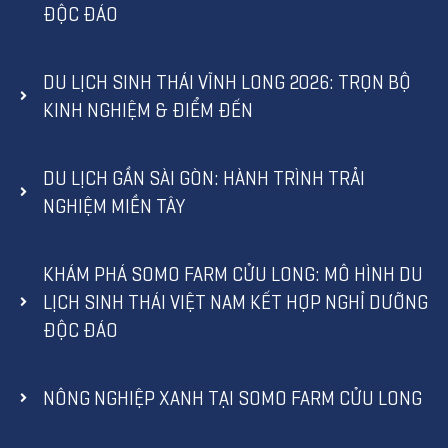
ĐỘC ĐÁO
DU LỊCH SINH THÁI VĨNH LONG 2026: TRỌN BỘ
KINH NGHIỆM & ĐIỂM ĐẾN
DU LỊCH GẦN SÀI GÒN: HÀNH TRÌNH TRẢI
NGHIỆM MIỀN TÂY
KHÁM PHÁ SOMO FARM CỬU LONG: MÔ HÌNH DU
LỊCH SINH THÁI VIỆT NAM KẾT HỢP NGHỈ DƯỠNG
ĐỘC ĐÁO
NÔNG NGHIỆP XANH TẠI SOMO FARM CỬU LONG