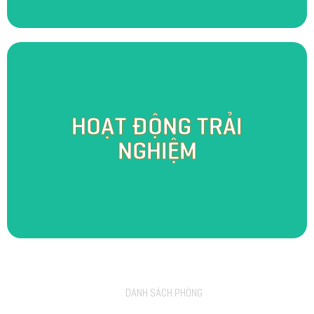
Một ngày tại SomoFarm Cửu Long, bạn sẽ được hóa thân thành người
HOẠT ĐỘNG TRẢI
con miền Tây thực thụ với những hoạt động trải nghiệm đặc trưng đầy
thú vị như câu cá, bơi thuyền, tát mương bắt cá, chăm sóc và thu hoạch
NGHIỆM
rau củ, trái cây. Bên cạnh đó, bạn còn có cơ hội trực tiếp tham quan lò
rượu chưng cất “Cửu Long Mỹ Tửu” - nơi lưu giữ nét đẹp truyền thống
một thời vang danh.
DANH SÁCH PHÒNG