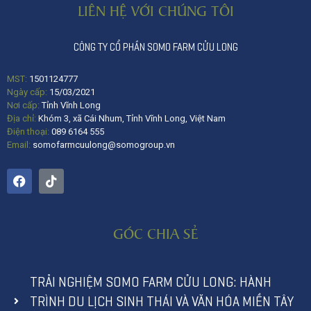
LIÊN HỆ VỚI CHÚNG TÔI
CÔNG TY CỔ PHẦN SOMO FARM CỬU LONG
MST:
1501124777
Ngày cấp:
15/03/2021
Nơi cấp:
Tỉnh Vĩnh Long
Địa chỉ:
Khóm 3, xã Cái Nhum, Tỉnh Vĩnh Long, Việt Nam
Điện thoại:
089 6164 555
Email:
somofarmcuulong@somogroup.vn
GÓC CHIA SẺ
TRẢI NGHIỆM SOMO FARM CỬU LONG: HÀNH
TRÌNH DU LỊCH SINH THÁI VÀ VĂN HÓA MIỀN TÂY