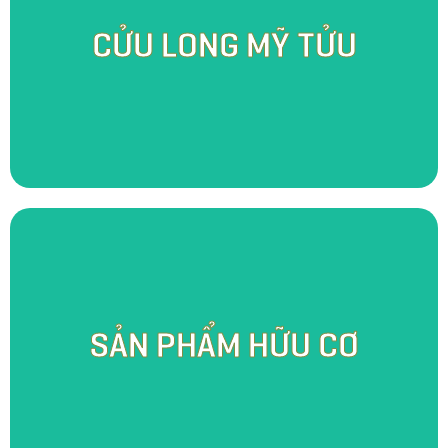
Khởi nguồn từ niềm khao khát lưu truyền và phát triển nghề nấu rượu
truyền thống của quê hương, Cửu Long Mỹ Tửu - một hương vị rượu đậm
CỬU LONG MỸ TỬU
chất miền Tây nhưng không kém phần sang trọng đã ra đời. Với quy trình
sản xuất tỉ mỉ và chăm chút trong từng công đoạn, chúng tôi kế thừa
những tinh hoa của thế hệ đi trước và mở rộng đa dạng hương vị hơn
nhằm đáp ứng nhu cầu của từng đối tượng người dùng.
Điểm đặc biệt của vườn SomoFarm Cửu Long là mùi của thiên nhiên,
một mùi hương hữu cơ từ đạm cá, phế phẩm hoai mục, trùn quế, … đó là
SẢN PHẨM HỮU CƠ
hương thơm của những ấp ủ và tâm huyết đem đến sản phẩm tươi sạch
và an toàn cho người sử dụng. Tại đây, bạn có thể nghe thấy tiếng cá
quẫy nước nơi mặt hồ, nghe tiếng gà gáy vào mỗi buổi sớm mai, nghe
tiếng chim hót trong bụi rậm cùng những âm thanh thiên nhiên thực sự
sống động khác.