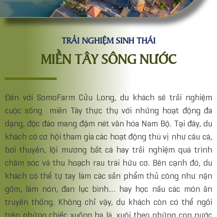
TRẢI NGHIỆM SINH THÁI
MIỀN TÂY SÔNG NƯỚC
Đến với SomoFarm Cửu Long, du khách sẽ trải nghiệm
cuộc sống miền Tây thực thụ với những hoạt động đa
dạng, độc đáo mang đậm nét văn hóa Nam Bộ. Tại đây, du
khách có cơ hội tham gia các hoạt động thú vị như câu cá,
bơi thuyền, lội mương bắt cá hay trải nghiệm quá trình
chăm sóc và thu hoạch rau trái hữu cơ. Bên cạnh đó, du
khách có thể tự tay làm các sản phẩm thủ công như nặn
gốm, làm nón, đan lục bình… hay học nấu các món ăn
truyền thống. Không chỉ vậy, du khách còn có thể ngồi
trên những chiếc xuồng ba lá, xuôi theo những con nước