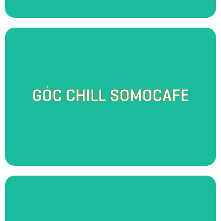
Trong không gian mở với nét kiến trúc lấy cảm hứng từ lò gạch - di sản
văn hóa đương đại của Vương Quốc Đỏ, Somo Café mang đến cho du
khách một cảm giác an nhiên mà tự do khoáng đạt. Tại đây, bạn có thể
GÓC CHILL SOMOCAFE
nghe hương lúa non ngọt ngào toả trong sương sớm ban mai, cũng có
thể thả mình trong ánh nắng lãng mạn mỗi buổi chiều tà, thu trọn vào
tầm mắt bức tranh hoàng hôn ửng vàng khi cả đất trời giao thoa. Sự bình
yên của cảnh sắc nơi đây sẽ giúp gác lại những lo toan bộn bề trong
cuộc sống.