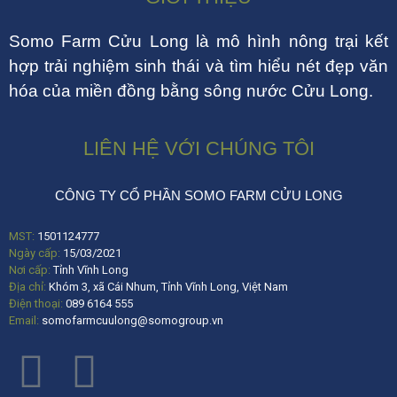
Somo Farm Cửu Long là mô hình nông trại kết
hợp trải nghiệm sinh thái và tìm hiểu nét đẹp văn
hóa của miền đồng bằng sông nước Cửu Long.
LIÊN HỆ VỚI CHÚNG TÔI
CÔNG TY CỔ PHẦN SOMO FARM CỬU LONG
MST:
1501124777
Ngày cấp:
15/03/2021
Nơi cấp:
Tỉnh Vĩnh Long
Địa chỉ:
Khóm 3, xã Cái Nhum, Tỉnh Vĩnh Long, Việt Nam
Điện thoại:
089 6164 555
Email:
somofarmcuulong@somogroup.vn