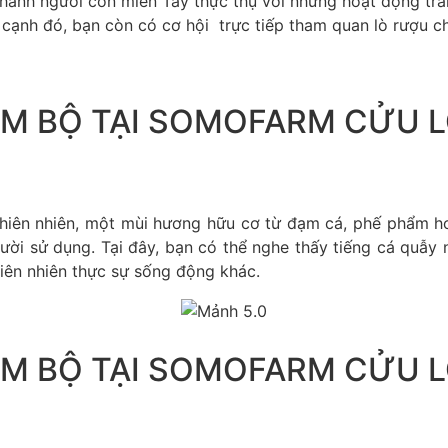
nh người con miền Tây thực thụ với những hoạt động trải n
 cạnh đó, bạn còn có cơ hội trực tiếp tham quan lò rượu c
M BỘ TẠI SOMOFARM CỬU 
iên nhiên, một mùi hương hữu cơ từ đạm cá, phế phẩm ho
ời sử dụng. Tại đây, bạn có thể nghe thấy tiếng cá quẫy 
iên nhiên thực sự sống động khác.
M BỘ TẠI SOMOFARM CỬU 