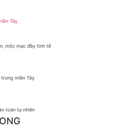
n, mộc mạc đầy tinh tế
c trưng miền Tây
n toàn tự nhiên
LONG