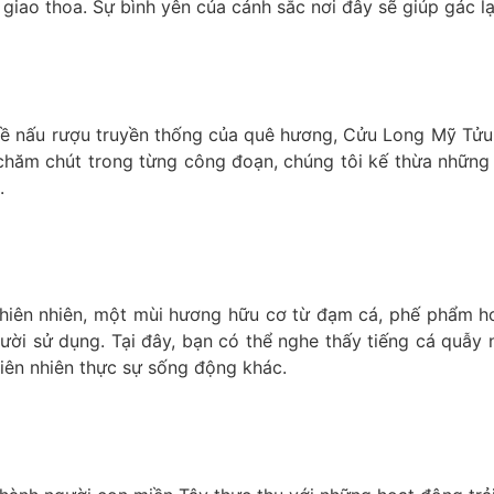
giao thoa. Sự bình yên của cảnh sắc nơi đây sẽ giúp gác l
ghề nấu rượu truyền thống của quê hương, Cửu Long Mỹ Tử
à chăm chút trong từng công đoạn, chúng tôi kế thừa những
.
iên nhiên, một mùi hương hữu cơ từ đạm cá, phế phẩm ho
ời sử dụng. Tại đây, bạn có thể nghe thấy tiếng cá quẫy 
iên nhiên thực sự sống động khác.