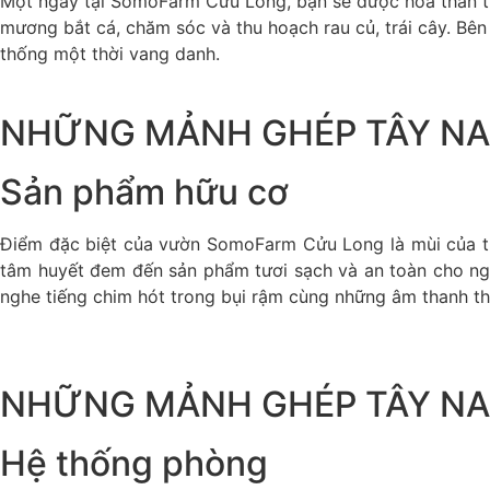
Một ngày tại SomoFarm Cửu Long, bạn sẽ được hóa thân thà
mương bắt cá, chăm sóc và thu hoạch rau củ, trái cây. Bên
thống một thời vang danh.
NHỮNG MẢNH GHÉP TÂY NA
Sản phẩm hữu cơ
Điểm đặc biệt của vườn SomoFarm Cửu Long là mùi của th
tâm huyết đem đến sản phẩm tươi sạch và an toàn cho ngư
nghe tiếng chim hót trong bụi rậm cùng những âm thanh th
NHỮNG MẢNH GHÉP TÂY NA
Hệ thống phòng