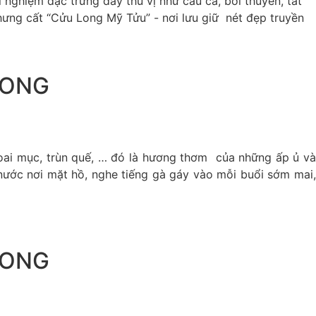
ghiệm đặc trưng đầy thú vị như câu cá, bơi thuyền, tát
hưng cất “Cửu Long Mỹ Tửu” - nơi lưu giữ nét đẹp truyền
LONG
ai mục, trùn quế, … đó là hương thơm của những ấp ủ và
nước nơi mặt hồ, nghe tiếng gà gáy vào mỗi buổi sớm mai,
LONG