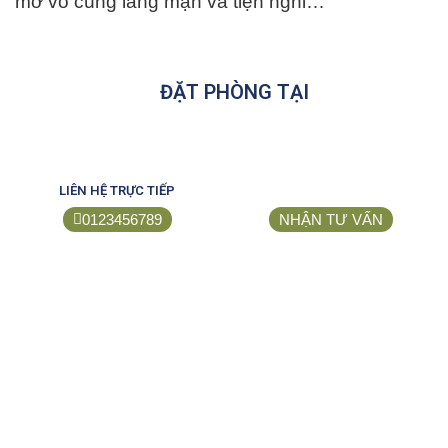
mở vô cùng lãng mạn và tiện nghi…
ĐẶT PHÒNG TẠI
LIÊN HỆ TRỰC TIẾP
0123456789
NHẬN TƯ VẤN