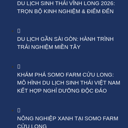
DU LỊCH SINH THÁI VĨNH LONG 2026:
TRỌN BỘ KINH NGHIỆM & ĐIỂM ĐẾN
DU LỊCH GẦN SÀI GÒN: HÀNH TRÌNH
TRẢI NGHIỆM MIỀN TÂY
KHÁM PHÁ SOMO FARM CỬU LONG:
MÔ HÌNH DU LỊCH SINH THÁI VIỆT NAM
KẾT HỢP NGHỈ DƯỠNG ĐỘC ĐÁO
NÔNG NGHIỆP XANH TẠI SOMO FARM
CỬU LONG