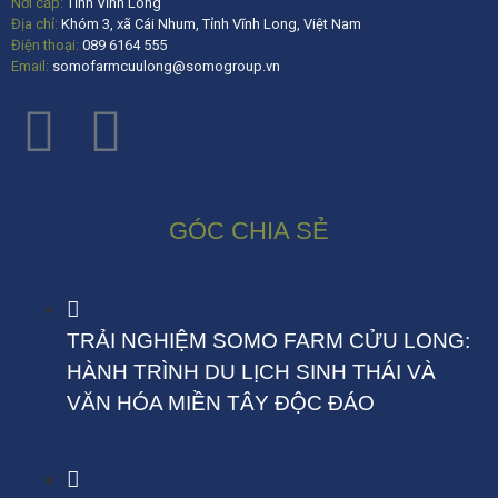
Nơi cấp:
Tỉnh Vĩnh Long
Địa chỉ:
Khóm 3, xã Cái Nhum, Tỉnh Vĩnh Long, Việt Nam
Điện thoại:
089 6164 555
Email:
somofarmcuulong@somogroup.vn
GÓC CHIA SẺ
TRẢI NGHIỆM SOMO FARM CỬU LONG:
HÀNH TRÌNH DU LỊCH SINH THÁI VÀ
VĂN HÓA MIỀN TÂY ĐỘC ĐÁO