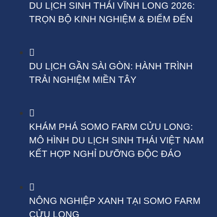
DU LỊCH SINH THÁI VĨNH LONG 2026:
TRỌN BỘ KINH NGHIỆM & ĐIỂM ĐẾN
DU LỊCH GẦN SÀI GÒN: HÀNH TRÌNH
TRẢI NGHIỆM MIỀN TÂY
KHÁM PHÁ SOMO FARM CỬU LONG:
MÔ HÌNH DU LỊCH SINH THÁI VIỆT NAM
KẾT HỢP NGHỈ DƯỠNG ĐỘC ĐÁO
NÔNG NGHIỆP XANH TẠI SOMO FARM
CỬU LONG