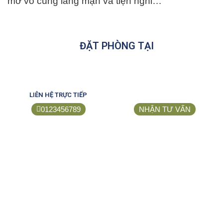
mở vô cùng lãng mạn và tiện nghi…
ĐẶT PHÒNG TẠI
LIÊN HỆ TRỰC TIẾP
0123456789
NHẬN TƯ VẤN