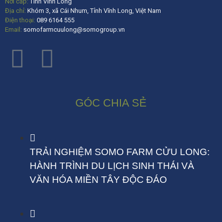
Nơi cấp:
Tỉnh Vĩnh Long
Địa chỉ:
Khóm 3, xã Cái Nhum, Tỉnh Vĩnh Long, Việt Nam
Điện thoại:
089 6164 555
Email:
somofarmcuulong@somogroup.vn
GÓC CHIA SẺ
TRẢI NGHIỆM SOMO FARM CỬU LONG:
HÀNH TRÌNH DU LỊCH SINH THÁI VÀ
VĂN HÓA MIỀN TÂY ĐỘC ĐÁO