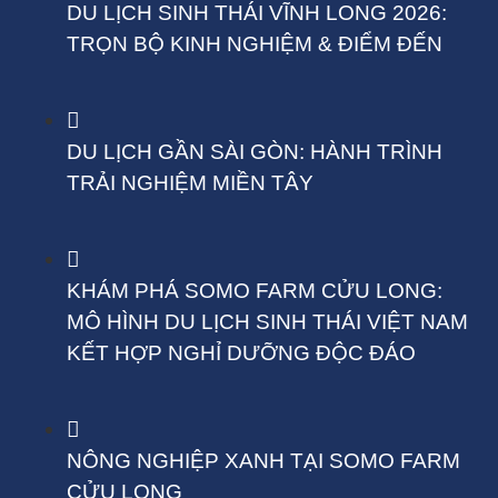
DU LỊCH SINH THÁI VĨNH LONG 2026:
TRỌN BỘ KINH NGHIỆM & ĐIỂM ĐẾN
DU LỊCH GẦN SÀI GÒN: HÀNH TRÌNH
TRẢI NGHIỆM MIỀN TÂY
KHÁM PHÁ SOMO FARM CỬU LONG:
MÔ HÌNH DU LỊCH SINH THÁI VIỆT NAM
KẾT HỢP NGHỈ DƯỠNG ĐỘC ĐÁO
NÔNG NGHIỆP XANH TẠI SOMO FARM
CỬU LONG