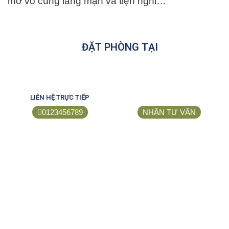
mở vô cùng lãng mạn và tiện nghi…
ĐẶT PHÒNG TẠI
LIÊN HỆ TRỰC TIẾP
0123456789
NHẬN TƯ VẤN