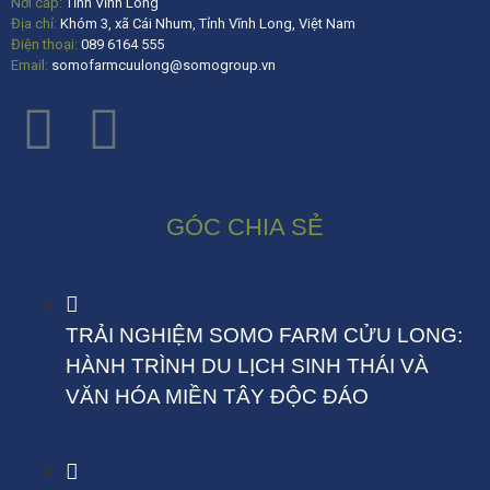
Nơi cấp:
Tỉnh Vĩnh Long
Địa chỉ:
Khóm 3, xã Cái Nhum, Tỉnh Vĩnh Long, Việt Nam
Điện thoại:
089 6164 555
Email:
somofarmcuulong@somogroup.vn
GÓC CHIA SẺ
TRẢI NGHIỆM SOMO FARM CỬU LONG:
HÀNH TRÌNH DU LỊCH SINH THÁI VÀ
VĂN HÓA MIỀN TÂY ĐỘC ĐÁO