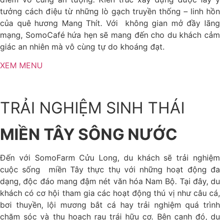
tưởng cách điệu từ những lò gạch truyền thống – linh hồn
của quê hương Mang Thít. Với không gian mở đầy lãng
mạng, SomoCafé hứa hẹn sẽ mang đến cho du khách cảm
giác an nhiên mà vô cùng tự do khoáng đạt.
XEM MENU
TRẢI NGHIỆM SINH THÁI
MIỀN TÂY SÔNG NƯỚC
Đến với SomoFarm Cửu Long, du khách sẽ trải nghiệm
cuộc sống miền Tây thực thụ với những hoạt động đa
dạng, độc đáo mang đậm nét văn hóa Nam Bộ. Tại đây, du
khách có cơ hội tham gia các hoạt động thú vị như câu cá,
bơi thuyền, lội mương bắt cá hay trải nghiệm quá trình
chăm sóc và thu hoạch rau trái hữu cơ. Bên cạnh đó, du