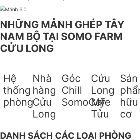
NHỮNG MẢNH GHÉP TÂY
NAM BỘ TẠI SOMO FARM
CỬU LONG
Hệ
Nhà
Góc
Cửu
Sản
thống
hàng
Chill
Long
ph
phòng
Cửu
SomoCafe
Mỹ
hữu
Long
Tửu
cơ
DANH SÁCH CÁC LOẠI PHÒNG