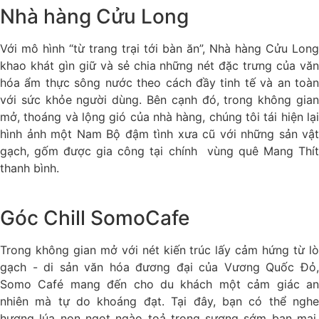
Nhà hàng Cửu Long
Với mô hình “từ trang trại tới bàn ăn”, Nhà hàng Cửu Long
khao khát gìn giữ và sẻ chia những nét đặc trưng của văn
hóa ẩm thực sông nước theo cách đầy tinh tế và an toàn
với sức khỏe người dùng. Bên cạnh đó, trong không gian
mở, thoáng và lộng gió của nhà hàng, chúng tôi tái hiện lại
hình ảnh một Nam Bộ đậm tình xưa cũ với những sản vật
gạch, gốm được gia công tại chính vùng quê Mang Thít
thanh bình.
Góc Chill SomoCafe
Trong không gian mở với nét kiến trúc lấy cảm hứng từ lò
gạch - di sản văn hóa đương đại của Vương Quốc Đỏ,
Somo Café mang đến cho du khách một cảm giác an
nhiên mà tự do khoáng đạt. Tại đây, bạn có thể nghe
hương lúa non ngọt ngào toả trong sương sớm ban mai,