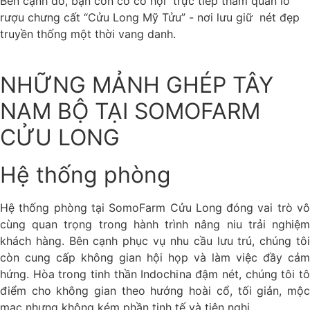
Bên cạnh đó, bạn còn có cơ hội trực tiếp tham quan lò
rượu chưng cất “Cửu Long Mỹ Tửu” - nơi lưu giữ nét đẹp
truyền thống một thời vang danh.
NHỮNG MẢNH GHÉP TÂY
NAM BỘ TẠI SOMOFARM
CỬU LONG
Hệ thống phòng
Hệ thống phòng tại SomoFarm Cửu Long đóng vai trò vô
cùng quan trọng trong hành trình nâng niu trải nghiệm
khách hàng. Bên cạnh phục vụ nhu cầu lưu trú, chúng tôi
còn cung cấp không gian hội họp và làm việc đầy cảm
hứng. Hòa trong tinh thần Indochina đậm nét, chúng tôi tô
điểm cho không gian theo hướng hoài cổ, tối giản, mộc
mạc nhưng không kém phần tinh tế và tiện nghi.