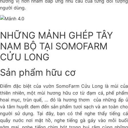
hương vị hơn nhằm đáp ứng nhu cầu của từng đối tượng
người dùng.
NHỮNG MẢNH GHÉP TÂY
NAM BỘ TẠI SOMOFARM
CỬU LONG
Sản phẩm hữu cơ
Điểm đặc biệt của vườn SomoFarm Cửu Long là mùi của
thiên nhiên, một mùi hương hữu cơ từ đạm cá, phế phẩm
hoai mục, trùn quế, … đó là hương thơm của những ấp ủ
và tâm huyết đem đến sản phẩm tươi sạch và an toàn cho
người sử dụng. Tại đây, bạn có thể nghe thấy tiếng cá
quẫy nước nơi mặt hồ, nghe tiếng gà gáy vào mỗi buổi
sớm mai, nghe tiếng chim hót trong bụi rậm cùng những