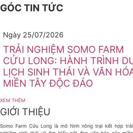
GÓC TIN TỨC
Ngày 25/07/2026
TRẢI NGHIỆM SOMO FARM
CỬU LONG: HÀNH TRÌNH D
LỊCH SINH THÁI VÀ VĂN HÓ
MIỀN TÂY ĐỘC ĐÁO
XEM THÊM
GIỚI THIỆU
Somo Farm Cửu Long là mô hình nông trại kết hợp trải
nghiệm sinh thái và tìm hiểu nét đẹp văn hóa của miền