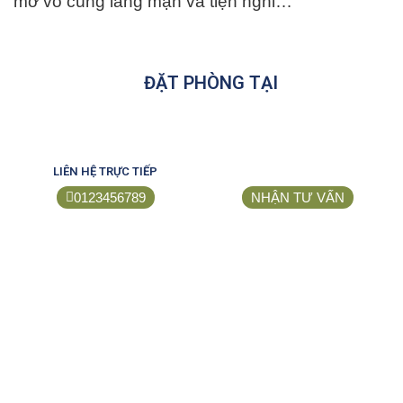
mở vô cùng lãng mạn và tiện nghi…
ĐẶT PHÒNG TẠI
LIÊN HỆ TRỰC TIẾP
0123456789
NHẬN TƯ VẤN