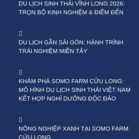
DU LỊCH SINH THÁI VĨNH LONG 2026:
TRỌN BỘ KINH NGHIỆM & ĐIỂM ĐẾN
DU LỊCH GẦN SÀI GÒN: HÀNH TRÌNH
TRẢI NGHIỆM MIỀN TÂY
KHÁM PHÁ SOMO FARM CỬU LONG:
MÔ HÌNH DU LỊCH SINH THÁI VIỆT NAM
KẾT HỢP NGHỈ DƯỠNG ĐỘC ĐÁO
NÔNG NGHIỆP XANH TẠI SOMO FARM
CỬU LONG