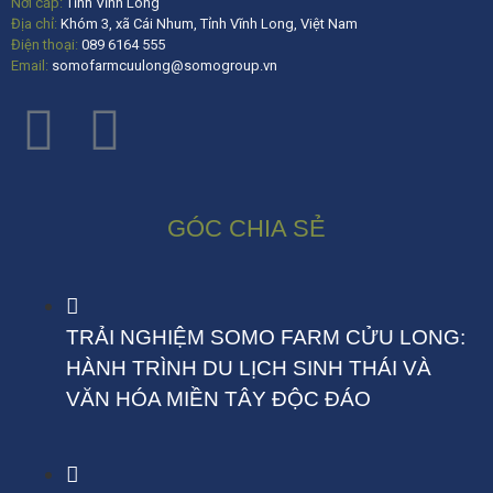
Nơi cấp:
Tỉnh Vĩnh Long
Địa chỉ:
Khóm 3, xã Cái Nhum, Tỉnh Vĩnh Long, Việt Nam
Điện thoại:
089 6164 555
Email:
somofarmcuulong@somogroup.vn
GÓC CHIA SẺ
TRẢI NGHIỆM SOMO FARM CỬU LONG:
HÀNH TRÌNH DU LỊCH SINH THÁI VÀ
VĂN HÓA MIỀN TÂY ĐỘC ĐÁO