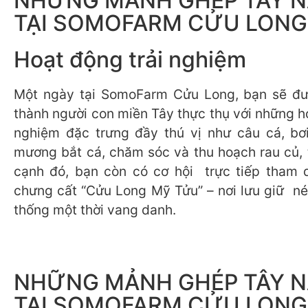
NHỮNG MẢNH GHÉP TÂY 
TẠI SOMOFARM CỬU LONG
Hoạt động trải nghiệm
Một ngày tại SomoFarm Cửu Long, bạn sẽ đư
thành người con miền Tây thực thụ với những h
nghiệm đặc trưng đầy thú vị như câu cá, bơi
mương bắt cá, chăm sóc và thu hoạch rau củ, t
cạnh đó, bạn còn có cơ hội trực tiếp tham 
chưng cất “Cửu Long Mỹ Tửu” – nơi lưu giữ né
thống một thời vang danh.
NHỮNG MẢNH GHÉP TÂY 
TẠI SOMOFARM CỬU LONG