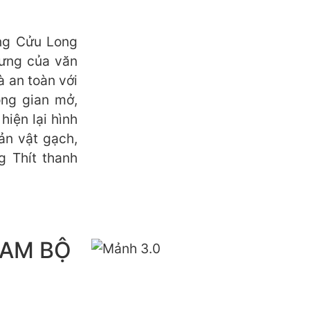
àng Cửu Long
rưng của văn
à an toàn với
ông gian mở,
hiện lại hình
ản vật gạch,
 Thít thanh
NAM BỘ