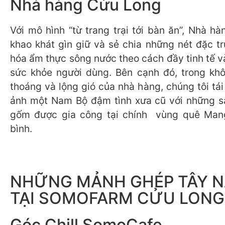
Nhà hàng Cửu Long
Với mô hình “từ trang trại tới bàn ăn”, Nhà h
khao khát gìn giữ và sẻ chia những nét đặc t
hóa ẩm thực sông nước theo cách đầy tinh tế v
sức khỏe người dùng. Bên cạnh đó, trong kh
thoáng và lộng gió của nhà hàng, chúng tôi tái 
ảnh một Nam Bộ đậm tình xưa cũ với những s
gốm được gia công tại chính vùng quê Mang
bình.
NHỮNG MẢNH GHÉP TÂY 
TẠI SOMOFARM CỬU LONG
Góc Chill SomoCafe