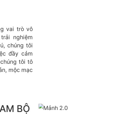
 vai trò vô
trải nghiệm
ú, chúng tôi
iệc đầy cảm
chúng tôi tô
iản, mộc mạc
NAM BỘ