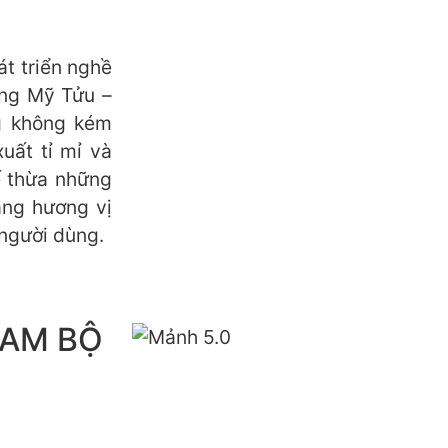
át triển nghề
ong Mỹ Tửu –
g không kém
xuất tỉ mỉ và
ế thừa những
ạng hương vị
người dùng.
NAM BỘ