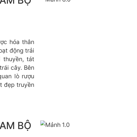
NAM BỘ
ợc hóa thân
oạt động trải
 thuyền, tát
rái cây. Bên
quan lò rượu
t đẹp truyền
NAM BỘ