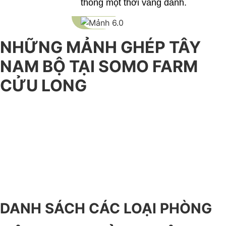
thống một thời vang danh.
NHỮNG MẢNH GHÉP TÂY
NAM BỘ TẠI SOMO FARM
CỬU LONG
Hệ
Nhà
Góc
Cửu
Sản
thống
hàng
Chill
Long
phẩm
phòng
Cửu
SomoCafe
Mỹ Tửu
hữu c
Long
DANH SÁCH CÁC LOẠI PHÒNG