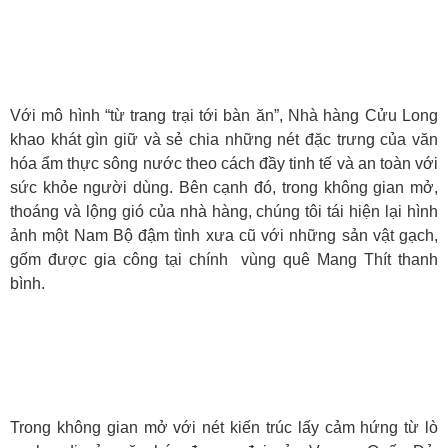
NHÀ HÀNG CỬU LONG
Với mô hình “từ trang trại tới bàn ăn”, Nhà hàng Cửu Long
khao khát gìn giữ và sẻ chia những nét đặc trưng của văn
hóa ẩm thực sông nước theo cách đầy tinh tế và an toàn với
sức khỏe người dùng. Bên cạnh đó, trong không gian mở,
thoáng và lộng gió của nhà hàng, chúng tôi tái hiện lại hình
ảnh một Nam Bộ đậm tình xưa cũ với những sản vật gạch,
gốm được gia công tại chính vùng quê Mang Thít thanh
bình.
GÓC CHILL SOMOCAFE
Trong không gian mở với nét kiến trúc lấy cảm hứng từ lò