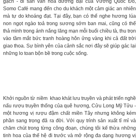
gạch - di sản văn hóa đương đại của Vương Quốc Đỏ,
Somo Café mang đến cho du khách một cảm giác an nhiên
mà tự do khoáng đạt. Tại đây, bạn có thể nghe hương lúa
non ngọt ngào toả trong sương sớm ban mai, cũng có thể
thả mình trong ánh nắng lãng mạn mỗi buổi chiều tà, thu trọn
vào tầm mắt bức tranh hoàng hôn ửng vàng khi cả đất trời
giao thoa. Sự bình yên của cảnh sắc nơi đây sẽ giúp gác lại
những lo toan bộn bề trong cuộc sống.
CỬU LONG MỸ TỬU
Khởi nguồn từ niềm khao khát lưu truyền và phát triển nghề
nấu rượu truyền thống của quê hương, Cửu Long Mỹ Tửu -
một hương vị rượu đậm chất miền Tây nhưng không kém
phần sang trọng đã ra đời. Với quy trình sản xuất tỉ mỉ và
chăm chút trong từng công đoạn, chúng tôi kế thừa những
tinh hoa của thế hệ đi trước và mở rộng đa dạng hương vị