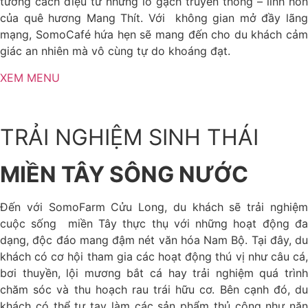
tưởng cách điệu từ những lò gạch truyền thống – linh hồn
của quê hương Mang Thít. Với không gian mở đầy lãng
mạng, SomoCafé hứa hẹn sẽ mang đến cho du khách cảm
giác an nhiên mà vô cùng tự do khoáng đạt.
XEM MENU
TRẢI NGHIỆM SINH THÁI
MIỀN TÂY SÔNG NƯỚC
Đến với SomoFarm Cửu Long, du khách sẽ trải nghiệm
cuộc sống miền Tây thực thụ với những hoạt động đa
dạng, độc đáo mang đậm nét văn hóa Nam Bộ. Tại đây, du
khách có cơ hội tham gia các hoạt động thú vị như câu cá,
bơi thuyền, lội mương bắt cá hay trải nghiệm quá trình
chăm sóc và thu hoạch rau trái hữu cơ. Bên cạnh đó, du
khách có thể tự tay làm các sản phẩm thủ công như nặn