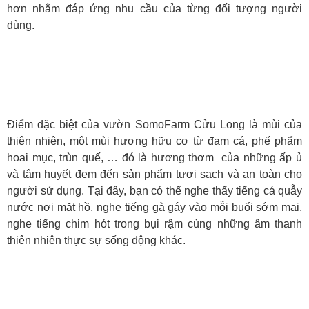
hơn nhằm đáp ứng nhu cầu của từng đối tượng người
dùng.
SẢN PHẨM HỮU CƠ
Điểm đặc biệt của vườn SomoFarm Cửu Long là mùi của
thiên nhiên, một mùi hương hữu cơ từ đạm cá, phế phẩm
hoai mục, trùn quế, … đó là hương thơm của những ấp ủ
và tâm huyết đem đến sản phẩm tươi sạch và an toàn cho
người sử dụng. Tại đây, bạn có thể nghe thấy tiếng cá quẫy
nước nơi mặt hồ, nghe tiếng gà gáy vào mỗi buổi sớm mai,
nghe tiếng chim hót trong bụi rậm cùng những âm thanh
thiên nhiên thực sự sống động khác.
HOẠT ĐỘNG TRẢI