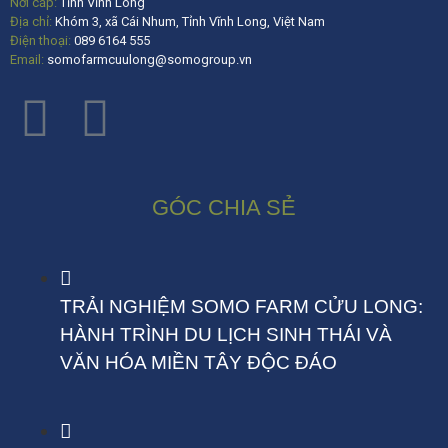
Nơi cấp:
Tỉnh Vĩnh Long
Địa chỉ:
Khóm 3, xã Cái Nhum, Tỉnh Vĩnh Long, Việt Nam
Điện thoại:
089 6164 555
Email:
somofarmcuulong@somogroup.vn
GÓC CHIA SẺ
TRẢI NGHIỆM SOMO FARM CỬU LONG:
HÀNH TRÌNH DU LỊCH SINH THÁI VÀ
VĂN HÓA MIỀN TÂY ĐỘC ĐÁO