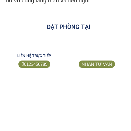
mở vô cùng lãng mạn và tiện nghi…
ĐẶT PHÒNG TẠI
LIÊN HỆ TRỰC TIẾP
0123456789
NHẬN TƯ VẤN