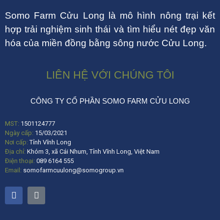
Somo Farm Cửu Long là mô hình nông trại kết
hợp trải nghiệm sinh thái và tìm hiểu nét đẹp văn
hóa của miền đồng bằng sông nước Cửu Long.
LIÊN HỆ VỚI CHÚNG TÔI
CÔNG TY CỔ PHẦN SOMO FARM CỬU LONG
MST:
1501124777
Ngày cấp:
15/03/2021
Nơi cấp:
Tỉnh Vĩnh Long
Địa chỉ:
Khóm 3, xã Cái Nhum, Tỉnh Vĩnh Long, Việt Nam
Điện thoại:
089 6164 555
Email:
somofarmcuulong@somogroup.vn