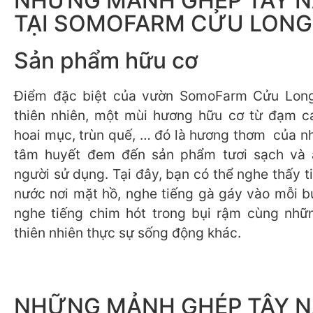
NHỮNG MẢNH GHÉP TÂY 
TẠI SOMOFARM CỬU LONG
Sản phẩm hữu cơ
Điểm đặc biệt của vườn SomoFarm Cửu Long
thiên nhiên, một mùi hương hữu cơ từ đạm c
hoai mục, trùn quế, … đó là hương thơm của n
tâm huyết đem đến sản phẩm tươi sạch và 
người sử dụng. Tại đây, bạn có thể nghe thấy 
nước nơi mặt hồ, nghe tiếng gà gáy vào mỗi b
nghe tiếng chim hót trong bụi rậm cùng nhữ
thiên nhiên thực sự sống động khác.
NHỮNG MẢNH GHÉP TÂY 