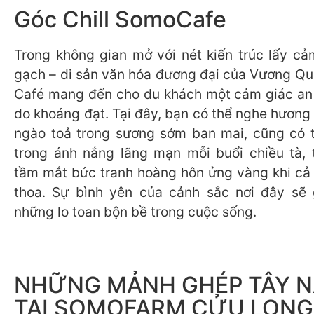
Góc Chill SomoCafe
Trong không gian mở với nét kiến trúc lấy cả
gạch – di sản văn hóa đương đại của Vương Q
Café mang đến cho du khách một cảm giác an
do khoáng đạt. Tại đây, bạn có thể nghe hương
ngào toả trong sương sớm ban mai, cũng có 
trong ánh nắng lãng mạn mỗi buổi chiều tà, 
tầm mắt bức tranh hoàng hôn ửng vàng khi cả đ
thoa. Sự bình yên của cảnh sắc nơi đây sẽ 
những lo toan bộn bề trong cuộc sống.
NHỮNG MẢNH GHÉP TÂY 
TẠI SOMOFARM CỬU LONG