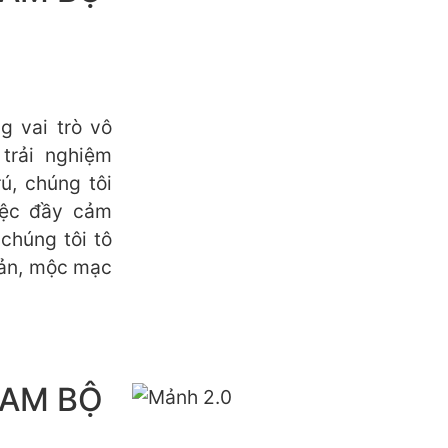
 vai trò vô
trải nghiệm
ú, chúng tôi
iệc đầy cảm
chúng tôi tô
iản, mộc mạc
NAM BỘ