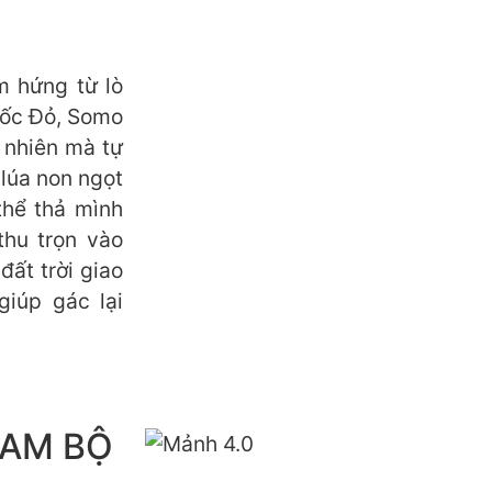
m hứng từ lò
uốc Đỏ, Somo
 nhiên mà tự
 lúa non ngọt
thể thả mình
thu trọn vào
ất trời giao
giúp gác lại
NAM BỘ