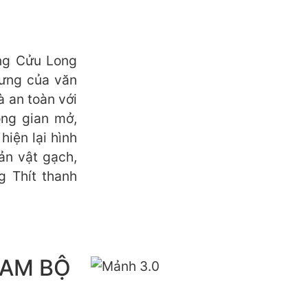
àng Cửu Long
rưng của văn
à an toàn với
ông gian mở,
hiện lại hình
ản vật gạch,
 Thít thanh
NAM BỘ