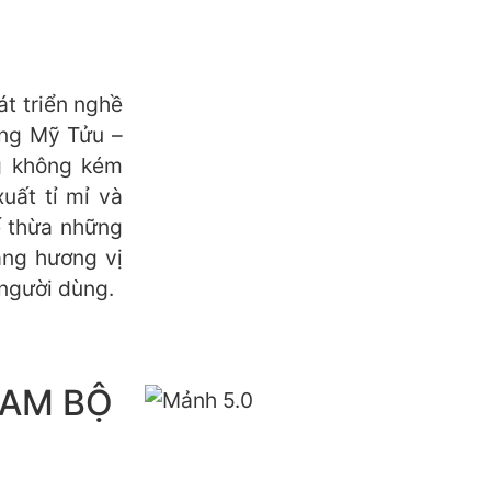
át triển nghề
ong Mỹ Tửu –
g không kém
xuất tỉ mỉ và
ế thừa những
ạng hương vị
người dùng.
NAM BỘ