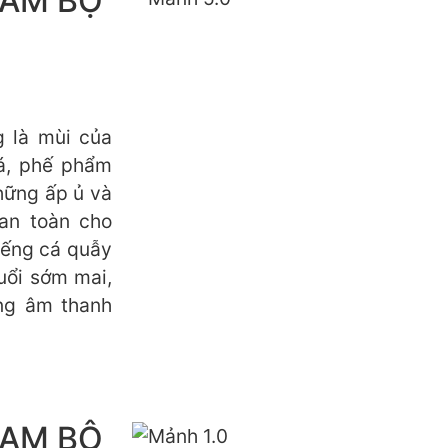
NAM BỘ
 là mùi của
á, phế phẩm
hững ấp ủ và
an toàn cho
tiếng cá quẫy
uổi sớm mai,
ng âm thanh
NAM BỘ