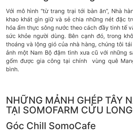
Với mô hình “từ trang trại tới bàn ăn”, Nhà h
khao khát gìn giữ và sẻ chia những nét đặc t
hóa ẩm thực sông nước theo cách đầy tinh tế v
sức khỏe người dùng. Bên cạnh đó, trong kh
thoáng và lộng gió của nhà hàng, chúng tôi tái 
ảnh một Nam Bộ đậm tình xưa cũ với những s
gốm được gia công tại chính vùng quê Mang
bình.
NHỮNG MẢNH GHÉP TÂY 
TẠI SOMOFARM CỬU LONG
Góc Chill SomoCafe