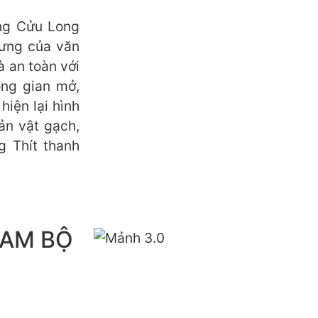
àng Cửu Long
rưng của văn
à an toàn với
ông gian mở,
hiện lại hình
ản vật gạch,
 Thít thanh
NAM BỘ