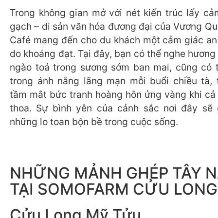
Trong không gian mở với nét kiến trúc lấy cả
gạch – di sản văn hóa đương đại của Vương Q
Café mang đến cho du khách một cảm giác an
do khoáng đạt. Tại đây, bạn có thể nghe hương
ngào toả trong sương sớm ban mai, cũng có 
trong ánh nắng lãng mạn mỗi buổi chiều tà, 
tầm mắt bức tranh hoàng hôn ửng vàng khi cả đ
thoa. Sự bình yên của cảnh sắc nơi đây sẽ 
những lo toan bộn bề trong cuộc sống.
NHỮNG MẢNH GHÉP TÂY 
TẠI SOMOFARM CỬU LONG
Cửu Long Mỹ Tửu