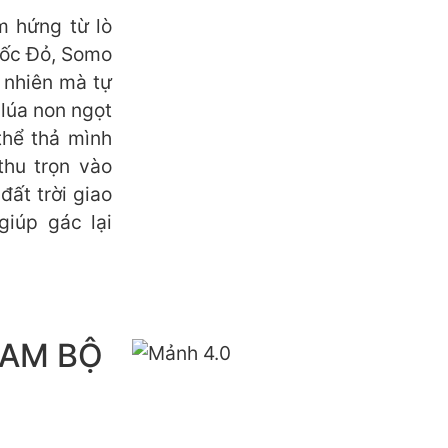
m hứng từ lò
uốc Đỏ, Somo
 nhiên mà tự
 lúa non ngọt
thể thả mình
thu trọn vào
ất trời giao
giúp gác lại
NAM BỘ