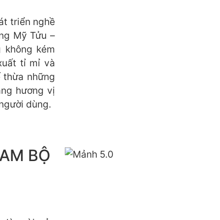
át triển nghề
ong Mỹ Tửu –
g không kém
xuất tỉ mỉ và
ế thừa những
ạng hương vị
người dùng.
NAM BỘ