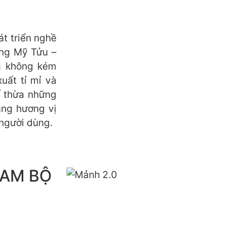
át triển nghề
ong Mỹ Tửu –
g không kém
xuất tỉ mỉ và
ế thừa những
ạng hương vị
người dùng.
NAM BỘ