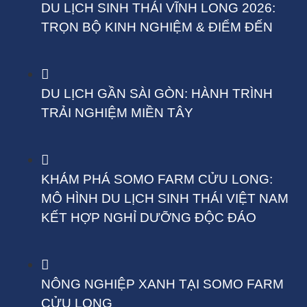
DU LỊCH SINH THÁI VĨNH LONG 2026:
TRỌN BỘ KINH NGHIỆM & ĐIỂM ĐẾN
DU LỊCH GẦN SÀI GÒN: HÀNH TRÌNH
TRẢI NGHIỆM MIỀN TÂY
KHÁM PHÁ SOMO FARM CỬU LONG:
MÔ HÌNH DU LỊCH SINH THÁI VIỆT NAM
KẾT HỢP NGHỈ DƯỠNG ĐỘC ĐÁO
NÔNG NGHIỆP XANH TẠI SOMO FARM
CỬU LONG