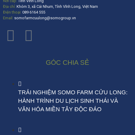
Nơi cấp:
Tỉnh Vĩnh Long
Địa chỉ:
Khóm 3, xã Cái Nhum, Tỉnh Vĩnh Long, Việt Nam
Điện thoại:
089 6164 555
Email:
somofarmcuulong@somogroup.vn
GÓC CHIA SẺ
TRẢI NGHIỆM SOMO FARM CỬU LONG:
HÀNH TRÌNH DU LỊCH SINH THÁI VÀ
VĂN HÓA MIỀN TÂY ĐỘC ĐÁO