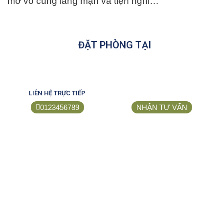
mở vô cùng lãng mạn và tiện nghi…
ĐẶT PHÒNG TẠI
LIÊN HỆ TRỰC TIẾP
0123456789
NHẬN TƯ VẤN