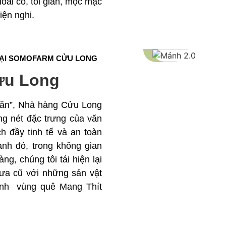
ài cổ, tối giản, mộc mạc
iện nghi.
TẠI SOMOFARM CỬU LONG
ửu Long
n ăn”, Nhà hàng Cửu Long
ng nét đặc trưng của văn
 đầy tinh tế và an toàn
nh đó, trong không gian
g, chúng tôi tái hiện lại
ưa cũ với những sản vật
ính vùng quê Mang Thít