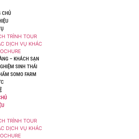
 CHỦ
HIỆU
VỤ
CH TRÌNH TOUR
C DỊCH VỤ KHÁC
ROCHURE
ÀNG – KHÁCH SẠN
NGHIỆM SINH THÁI
HẨM SOMO FARM
ỨC
Ệ
CHỦ
ỆU
CH TRÌNH TOUR
C DỊCH VỤ KHÁC
ROCHURE