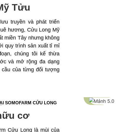
Mỹ Tửu
ưu truyền và phát triển
 quê hương, Cửu Long Mỹ
ất miền Tây nhưng không
 quy trình sản xuất tỉ mỉ
oạn, chúng tôi kế thừa
rước và mở rộng đa dạng
cầu của từng đối tượng
TẠI SOMOFARM CỬU LONG
hữu cơ
rm Cửu Long là mùi của