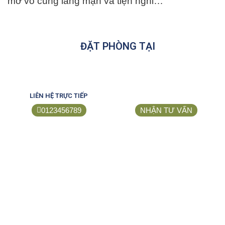
mở vô cùng lãng mạn và tiện nghi…
ĐẶT PHÒNG TẠI
LIÊN HỆ TRỰC TIẾP
0123456789
NHẬN TƯ VẤN