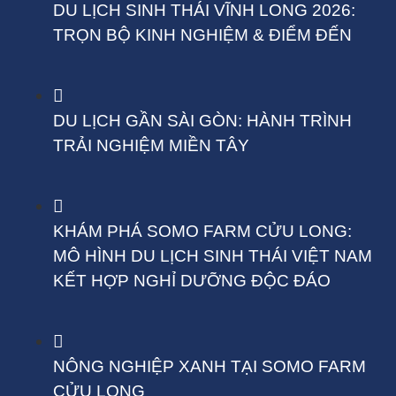
DU LỊCH SINH THÁI VĨNH LONG 2026:
TRỌN BỘ KINH NGHIỆM & ĐIỂM ĐẾN
DU LỊCH GẦN SÀI GÒN: HÀNH TRÌNH
TRẢI NGHIỆM MIỀN TÂY
KHÁM PHÁ SOMO FARM CỬU LONG:
MÔ HÌNH DU LỊCH SINH THÁI VIỆT NAM
KẾT HỢP NGHỈ DƯỠNG ĐỘC ĐÁO
NÔNG NGHIỆP XANH TẠI SOMO FARM
CỬU LONG