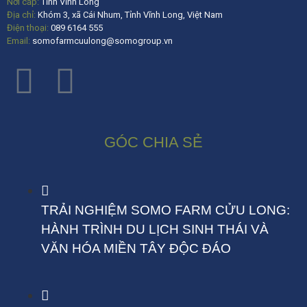
Nơi cấp:
Tỉnh Vĩnh Long
Địa chỉ:
Khóm 3, xã Cái Nhum, Tỉnh Vĩnh Long, Việt Nam
Điện thoại:
089 6164 555
Email:
somofarmcuulong@somogroup.vn
GÓC CHIA SẺ
TRẢI NGHIỆM SOMO FARM CỬU LONG:
HÀNH TRÌNH DU LỊCH SINH THÁI VÀ
VĂN HÓA MIỀN TÂY ĐỘC ĐÁO