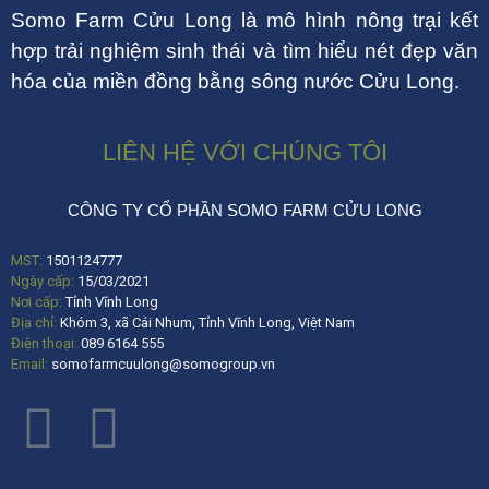
Somo Farm Cửu Long là mô hình nông trại kết
hợp trải nghiệm sinh thái và tìm hiểu nét đẹp văn
hóa của miền đồng bằng sông nước Cửu Long.
LIÊN HỆ VỚI CHÚNG TÔI
CÔNG TY CỔ PHẦN SOMO FARM CỬU LONG
MST:
1501124777
Ngày cấp:
15/03/2021
Nơi cấp:
Tỉnh Vĩnh Long
Địa chỉ:
Khóm 3, xã Cái Nhum, Tỉnh Vĩnh Long, Việt Nam
Điện thoại:
089 6164 555
Email:
somofarmcuulong@somogroup.vn