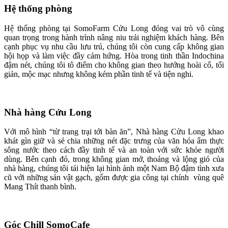
Hệ thống phòng
Hệ thống phòng tại SomoFarm Cửu Long đóng vai trò vô cùng
quan trọng trong hành trình nâng niu trải nghiệm khách hàng. Bên
cạnh phục vụ nhu cầu lưu trú, chúng tôi còn cung cấp không gian
hội họp và làm việc đầy cảm hứng. Hòa trong tinh thần Indochina
đậm nét, chúng tôi tô điểm cho không gian theo hướng hoài cổ, tối
giản, mộc mạc nhưng không kém phần tinh tế và tiện nghi.
Nhà hàng Cửu Long
Với mô hình “từ trang trại tới bàn ăn”, Nhà hàng Cửu Long khao
khát gìn giữ và sẻ chia những nét đặc trưng của văn hóa ẩm thực
sông nước theo cách đầy tinh tế và an toàn với sức khỏe người
dùng. Bên cạnh đó, trong không gian mở, thoáng và lộng gió của
nhà hàng, chúng tôi tái hiện lại hình ảnh một Nam Bộ đậm tình xưa
cũ với những sản vật gạch, gốm được gia công tại chính vùng quê
Mang Thít thanh bình.
Góc Chill SomoCafe