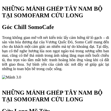
NHỮNG MẢNH GHÉP TÂY NAM BỘ
TẠI SOMOFARM CỬU LONG
Góc Chill SomoCafe
Trong không gian mở với nét kiến trúc lấy cảm hứng từ lò gạch – di
sản văn hóa đương đại của Vương Quốc Đỏ, Somo Café mang đến
cho du khách một cảm giác an nhiên mà tự do khoáng đạt. Tại đây,
bạn có thể nghe hương lúa non ngọt ngào toả trong sương sớm ban
mai, cũng có thể thả mình trong ánh nắng lãng mạn mỗi buổi chiều
tà, thu trọn vào tầm mắt bức tranh hoàng hôn ửng vàng khi cả đất
trời giao thoa. Sự bình yên của cảnh sắc nơi đây sẽ giúp gác lại
những lo toan bộn bề trong cuộc sống.
NHỮNG MẢNH GHÉP TÂY NAM BỘ
TẠI SOMOFARM CỬU LONG
Cửu Long Mỹ Tửu