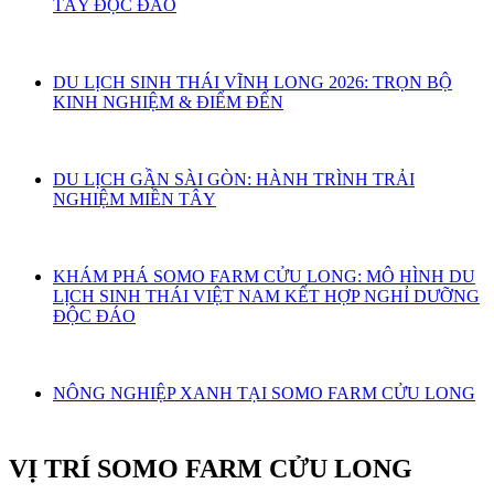
TÂY ĐỘC ĐÁO
DU LỊCH SINH THÁI VĨNH LONG 2026: TRỌN BỘ
KINH NGHIỆM & ĐIỂM ĐẾN
DU LỊCH GẦN SÀI GÒN: HÀNH TRÌNH TRẢI
NGHIỆM MIỀN TÂY
KHÁM PHÁ SOMO FARM CỬU LONG: MÔ HÌNH DU
LỊCH SINH THÁI VIỆT NAM KẾT HỢP NGHỈ DƯỠNG
ĐỘC ĐÁO
NÔNG NGHIỆP XANH TẠI SOMO FARM CỬU LONG
VỊ TRÍ SOMO FARM CỬU LONG