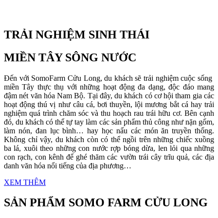
TRẢI NGHIỆM SINH THÁI
MIỀN TÂY SÔNG NƯỚC
Đến với SomoFarm Cửu Long, du khách sẽ trải nghiệm cuộc sống
miền Tây thực thụ với những hoạt động đa dạng, độc đáo mang
đậm nét văn hóa Nam Bộ. Tại đây, du khách có cơ hội tham gia các
hoạt động thú vị như câu cá, bơi thuyền, lội mương bắt cá hay trải
nghiệm quá trình chăm sóc và thu hoạch rau trái hữu cơ. Bên cạnh
đó, du khách có thể tự tay làm các sản phẩm thủ công như nặn gốm,
làm nón, đan lục bình… hay học nấu các món ăn truyền thống.
Không chỉ vậy, du khách còn có thể ngồi trên những chiếc xuồng
ba lá, xuôi theo những con nước rợp bóng dừa, len lỏi qua những
con rạch, con kênh để ghé thăm các vườn trái cây trĩu quả, các địa
danh văn hóa nổi tiếng của địa phương…
XEM THÊM
SẢN PHẨM SOMO FARM CỬU LONG