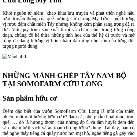
Khởi nguồn từ niềm khao khát lưu truyền và phát triển nghề nấu
rượu truyền thống của quê hương, Cửu Long Mỹ Tửu – một hương
vị rượu đậm chất miền Tây nhưng không kém phần sang trọng đã ra
đời. Với quy trình sản xuất tỉ mỉ và chăm chút trong từng công
đoạn, chúng tôi kế thừa những tinh hoa của thế hệ đi trước và mở
rộng đa dạng hương vị hơn nhằm đáp ứng nhu cầu của từng đối
tượng người dùng.
NHỮNG MẢNH GHÉP TÂY NAM BỘ
TẠI SOMOFARM CỬU LONG
Sản phẩm hữu cơ
Điểm đặc biệt của vườn SomoFarm Cửu Long là mùi của thiên
nhiên, một mùi hương hữu cơ từ đạm cá, phế phẩm hoai mục, trùn
quế, … đó là hương thơm của những ấp ủ và tâm huyết đem đến
sản phẩm tươi sạch và an toàn cho người sử dụng. Tại đây, bạn có
thể nghe thấy tiếng cá quẫy nước nơi mặt hồ, nghe tiếng gà gáy vào