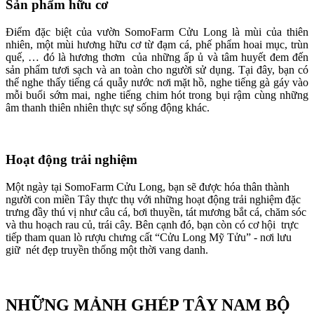
Sản phẩm hữu cơ
Điểm đặc biệt của vườn SomoFarm Cửu Long là mùi của thiên
nhiên, một mùi hương hữu cơ từ đạm cá, phế phẩm hoai mục, trùn
quế, … đó là hương thơm của những ấp ủ và tâm huyết đem đến
sản phẩm tươi sạch và an toàn cho người sử dụng. Tại đây, bạn có
thể nghe thấy tiếng cá quẫy nước nơi mặt hồ, nghe tiếng gà gáy vào
mỗi buổi sớm mai, nghe tiếng chim hót trong bụi rậm cùng những
âm thanh thiên nhiên thực sự sống động khác.
Hoạt động trải nghiệm
Một ngày tại SomoFarm Cửu Long, bạn sẽ được hóa thân thành
người con miền Tây thực thụ với những hoạt động trải nghiệm đặc
trưng đầy thú vị như câu cá, bơi thuyền, tát mương bắt cá, chăm sóc
và thu hoạch rau củ, trái cây. Bên cạnh đó, bạn còn có cơ hội trực
tiếp tham quan lò rượu chưng cất “Cửu Long Mỹ Tửu” - nơi lưu
giữ nét đẹp truyền thống một thời vang danh.
NHỮNG MẢNH GHÉP TÂY NAM BỘ