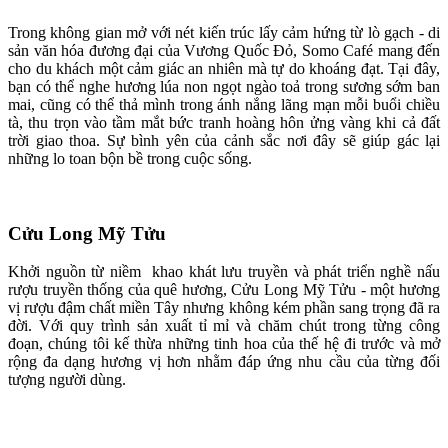
Trong không gian mở với nét kiến trúc lấy cảm hứng từ lò gạch - di
sản văn hóa đương đại của Vương Quốc Đỏ, Somo Café mang đến
cho du khách một cảm giác an nhiên mà tự do khoáng đạt. Tại đây,
bạn có thể nghe hương lúa non ngọt ngào toả trong sương sớm ban
mai, cũng có thể thả mình trong ánh nắng lãng mạn mỗi buổi chiều
tà, thu trọn vào tầm mắt bức tranh hoàng hôn ửng vàng khi cả đất
trời giao thoa. Sự bình yên của cảnh sắc nơi đây sẽ giúp gác lại
những lo toan bộn bề trong cuộc sống.
Cửu Long Mỹ Tửu
Khởi nguồn từ niềm khao khát lưu truyền và phát triển nghề nấu
rượu truyền thống của quê hương, Cửu Long Mỹ Tửu - một hương
vị rượu đậm chất miền Tây nhưng không kém phần sang trọng đã ra
đời. Với quy trình sản xuất tỉ mỉ và chăm chút trong từng công
đoạn, chúng tôi kế thừa những tinh hoa của thế hệ đi trước và mở
rộng đa dạng hương vị hơn nhằm đáp ứng nhu cầu của từng đối
tượng người dùng.