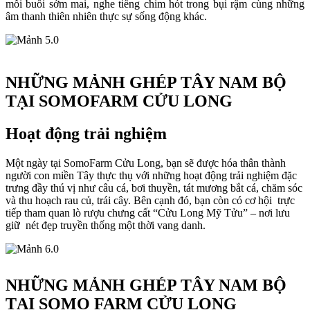
mỗi buổi sớm mai, nghe tiếng chim hót trong bụi rậm cùng những
âm thanh thiên nhiên thực sự sống động khác.
NHỮNG MẢNH GHÉP TÂY NAM BỘ
TẠI SOMOFARM CỬU LONG
Hoạt động trải nghiệm
Một ngày tại SomoFarm Cửu Long, bạn sẽ được hóa thân thành
người con miền Tây thực thụ với những hoạt động trải nghiệm đặc
trưng đầy thú vị như câu cá, bơi thuyền, tát mương bắt cá, chăm sóc
và thu hoạch rau củ, trái cây. Bên cạnh đó, bạn còn có cơ hội trực
tiếp tham quan lò rượu chưng cất “Cửu Long Mỹ Tửu” – nơi lưu
giữ nét đẹp truyền thống một thời vang danh.
NHỮNG MẢNH GHÉP TÂY NAM BỘ
TẠI SOMO FARM CỬU LONG