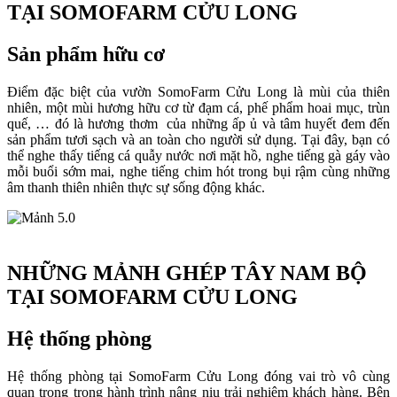
TẠI SOMOFARM CỬU LONG
Sản phẩm hữu cơ
Điểm đặc biệt của vườn SomoFarm Cửu Long là mùi của thiên
nhiên, một mùi hương hữu cơ từ đạm cá, phế phẩm hoai mục, trùn
quế, … đó là hương thơm của những ấp ủ và tâm huyết đem đến
sản phẩm tươi sạch và an toàn cho người sử dụng. Tại đây, bạn có
thể nghe thấy tiếng cá quẫy nước nơi mặt hồ, nghe tiếng gà gáy vào
mỗi buổi sớm mai, nghe tiếng chim hót trong bụi rậm cùng những
âm thanh thiên nhiên thực sự sống động khác.
NHỮNG MẢNH GHÉP TÂY NAM BỘ
TẠI SOMOFARM CỬU LONG
Hệ thống phòng
Hệ thống phòng tại SomoFarm Cửu Long đóng vai trò vô cùng
quan trọng trong hành trình nâng niu trải nghiệm khách hàng. Bên