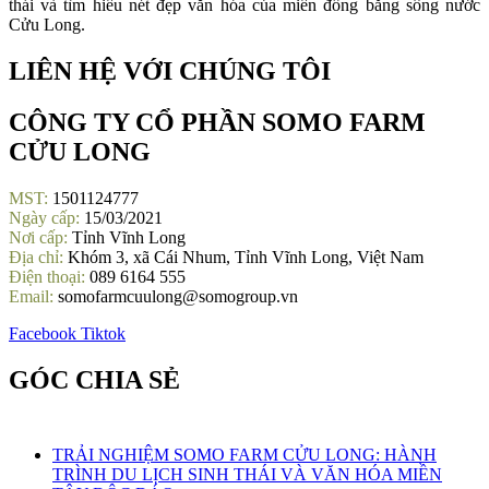
thái và tìm hiểu nét đẹp văn hóa của miền đồng bằng sông nước
Cửu Long.
LIÊN HỆ VỚI CHÚNG TÔI
CÔNG TY CỔ PHẦN SOMO FARM
CỬU LONG
MST:
1501124777
Ngày cấp:
15/03/2021
Nơi cấp:
Tỉnh Vĩnh Long
Địa chỉ:
Khóm 3, xã Cái Nhum, Tỉnh Vĩnh Long, Việt Nam
Điện thoại:
089 6164 555
Email:
somofarmcuulong@somogroup.vn
Facebook
Tiktok
GÓC CHIA SẺ
TRẢI NGHIỆM SOMO FARM CỬU LONG: HÀNH
TRÌNH DU LỊCH SINH THÁI VÀ VĂN HÓA MIỀN