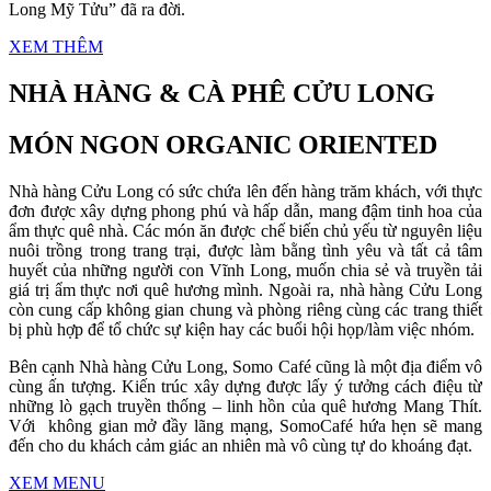
Long Mỹ Tửu” đã ra đời.
XEM THÊM
NHÀ HÀNG & CÀ PHÊ CỬU LONG
MÓN NGON ORGANIC ORIENTED
Nhà hàng Cửu Long có sức chứa lên đến hàng trăm khách, với thực
đơn được xây dựng phong phú và hấp dẫn, mang đậm tinh hoa của
ẩm thực quê nhà. Các món ăn được chế biến chủ yếu từ nguyên liệu
nuôi trồng trong trang trại, được làm bằng tình yêu và tất cả tâm
huyết của những người con Vĩnh Long, muốn chia sẻ và truyền tải
giá trị ẩm thực nơi quê hương mình. Ngoài ra, nhà hàng Cửu Long
còn cung cấp không gian chung và phòng riêng cùng các trang thiết
bị phù hợp để tổ chức sự kiện hay các buổi hội họp/làm việc nhóm.
Bên cạnh Nhà hàng Cửu Long, Somo Café cũng là một địa điểm vô
cùng ấn tượng. Kiến trúc xây dựng được lấy ý tưởng cách điệu từ
những lò gạch truyền thống – linh hồn của quê hương Mang Thít.
Với không gian mở đầy lãng mạng, SomoCafé hứa hẹn sẽ mang
đến cho du khách cảm giác an nhiên mà vô cùng tự do khoáng đạt.
XEM MENU