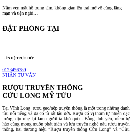
Nằm ven mặt hồ trung tâm, không gian lều trại mở vô cùng lãng
mạn và tiện nghi…
ĐẶT PHÒNG TẠI
LIÊN HỆ TRỰC TIẾP
0123456789
NHẬN TƯ VẤN
RƯỢU TRUYỀN THỐNG
CỬU LONG MỸ TỬU
Tại Vĩnh Long, rượu gạo/nếp truyền thống là một trong những danh
tửu nổi tiếng và đã có từ rất lâu đời. Rượu có vị thơm tự nhiên đặc
trưng, dịu nhẹ lại làm người ta khó quên. Bằng tình yêu, niềm tự
hào cùng mong muốn phát triển và lưu truyền nghề nấu rượu truyền
thống, hai thương hiệu “Rượu truyền thống Cửu Long” và “Cửu