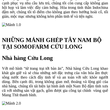
cạnh phục vụ nhu cầu lưu trú, chúng tôi còn cung cấp không gian
hội họp và làm việc đầy cảm hứng. Hòa trong tinh thần Indochina
đậm nét, chúng tôi tô điểm cho không gian theo hướng hoài cổ, tối
giản, mộc mạc nhưng không kém phần tinh tế và tiện nghi.
NHỮNG MẢNH GHÉP TÂY NAM BỘ
TẠI SOMOFARM CỬU LONG
Nhà hàng Cửu Long
Với mô hình “từ trang trại tới bàn ăn”, Nhà hàng Cửu Long khao
khát gìn giữ và sẻ chia những nét đặc trưng của văn hóa ẩm thực
sông nước theo cách đầy tinh tế và an toàn với sức khỏe người
dùng. Bên cạnh đó, trong không gian mở, thoáng và lộng gió của
nhà hàng, chúng tôi tái hiện lại hình ảnh một Nam Bộ đậm tình xưa
cũ với những sản vật gạch, gốm được gia công tại chính vùng quê
Mang Thít thanh bình.