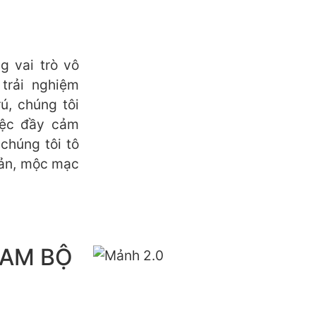
 vai trò vô
trải nghiệm
ú, chúng tôi
iệc đầy cảm
chúng tôi tô
iản, mộc mạc
NAM BỘ