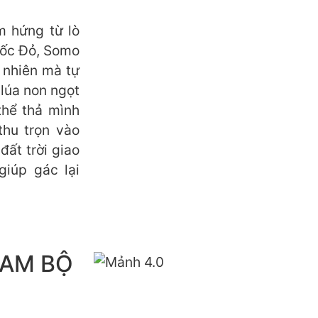
m hứng từ lò
uốc Đỏ, Somo
 nhiên mà tự
 lúa non ngọt
thể thả mình
thu trọn vào
ất trời giao
giúp gác lại
NAM BỘ