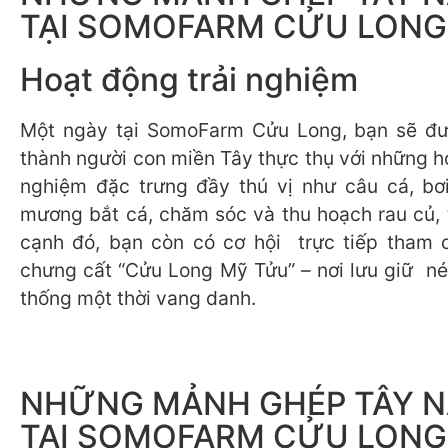
TẠI SOMOFARM CỬU LONG
Hoạt động trải nghiệm
Một ngày tại SomoFarm Cửu Long, bạn sẽ đư
thành người con miền Tây thực thụ với những h
nghiệm đặc trưng đầy thú vị như câu cá, bơi
mương bắt cá, chăm sóc và thu hoạch rau củ, t
cạnh đó, bạn còn có cơ hội trực tiếp tham 
chưng cất “Cửu Long Mỹ Tửu” – nơi lưu giữ né
thống một thời vang danh.
NHỮNG MẢNH GHÉP TÂY 
TẠI SOMOFARM CỬU LONG