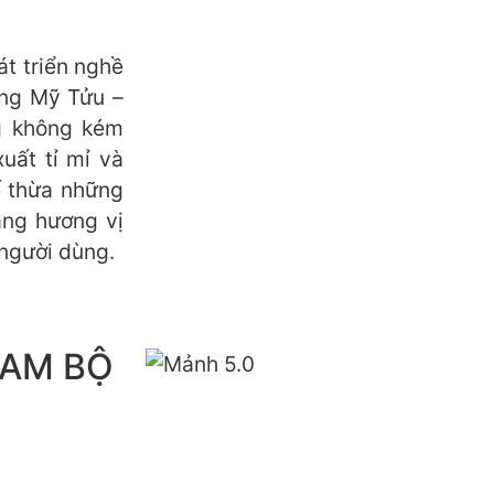
át triển nghề
ong Mỹ Tửu –
g không kém
xuất tỉ mỉ và
ế thừa những
ạng hương vị
người dùng.
NAM BỘ