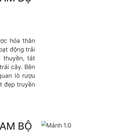
ợc hóa thân
oạt động trải
 thuyền, tát
rái cây. Bên
quan lò rượu
t đẹp truyền
NAM BỘ