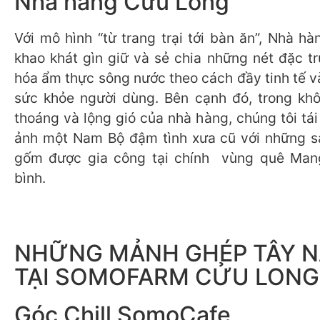
Nhà hàng Cửu Long
Với mô hình “từ trang trại tới bàn ăn”, Nhà h
khao khát gìn giữ và sẻ chia những nét đặc t
hóa ẩm thực sông nước theo cách đầy tinh tế v
sức khỏe người dùng. Bên cạnh đó, trong kh
thoáng và lộng gió của nhà hàng, chúng tôi tái 
ảnh một Nam Bộ đậm tình xưa cũ với những s
gốm được gia công tại chính vùng quê Mang
bình.
NHỮNG MẢNH GHÉP TÂY 
TẠI SOMOFARM CỬU LONG
Góc Chill SomoCafe