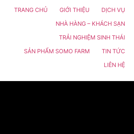
TRANG CHỦ
GIỚI THIỆU
DỊCH VỤ
NHÀ HÀNG – KHÁCH SẠN
TRẢI NGHIỆM SINH THÁI
SẢN PHẨM SOMO FARM
TIN TỨC
LIÊN HỆ