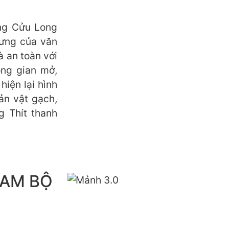
àng Cửu Long
rưng của văn
à an toàn với
ông gian mở,
hiện lại hình
ản vật gạch,
 Thít thanh
NAM BỘ