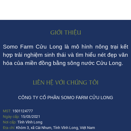
GIỚI THIỆU
Somo Farm Cửu Long là mô hình nông trại kết
hợp trải nghiệm sinh thái và tìm hiểu nét đẹp văn
hóa của miền đồng bằng sông nước Cửu Long.
LIÊN HỆ VỚI CHÚNG TÔI
CÔNG TY CỔ PHẦN SOMO FARM CỬU LONG
MST:
1501124777
Ngày cấp:
15/03/2021
Nơi cấp:
Tỉnh Vĩnh Long
Địa chỉ:
Khóm 3, xã Cái Nhum, Tỉnh Vĩnh Long, Việt Nam