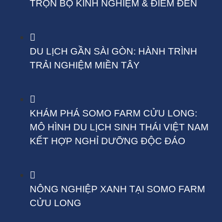
TRỌN BỘ KINH NGHIỆM & ĐIỂM ĐẾN
DU LỊCH GẦN SÀI GÒN: HÀNH TRÌNH
TRẢI NGHIỆM MIỀN TÂY
KHÁM PHÁ SOMO FARM CỬU LONG:
MÔ HÌNH DU LỊCH SINH THÁI VIỆT NAM
KẾT HỢP NGHỈ DƯỠNG ĐỘC ĐÁO
NÔNG NGHIỆP XANH TẠI SOMO FARM
CỬU LONG