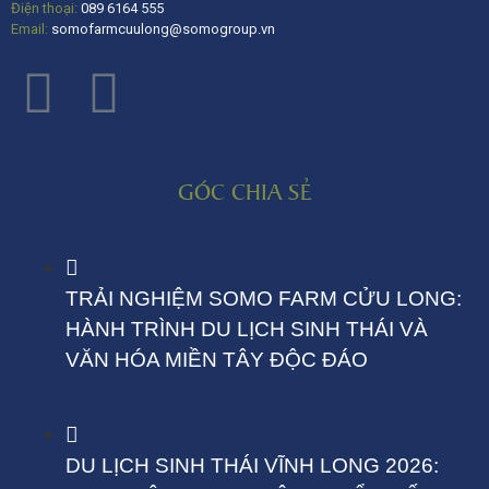
Điện thoại:
089 6164 555
Email:
somofarmcuulong@somogroup.vn
GÓC CHIA SẺ
TRẢI NGHIỆM SOMO FARM CỬU LONG:
HÀNH TRÌNH DU LỊCH SINH THÁI VÀ
VĂN HÓA MIỀN TÂY ĐỘC ĐÁO
DU LỊCH SINH THÁI VĨNH LONG 2026: