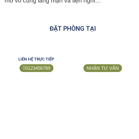
mở vô cùng lãng mạn và tiện nghi…
ĐẶT PHÒNG TẠI
LIÊN HỆ TRỰC TIẾP
0123456789
NHẬN TƯ VẤN