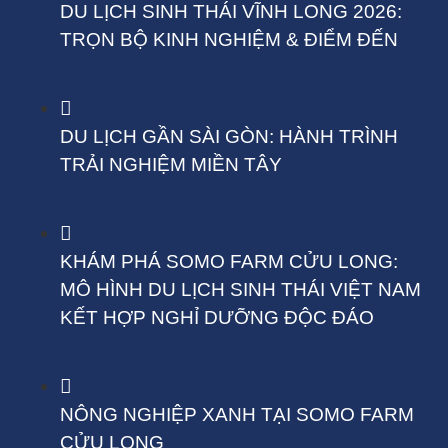
DU LỊCH SINH THÁI VĨNH LONG 2026:
TRỌN BỘ KINH NGHIỆM & ĐIỂM ĐẾN
DU LỊCH GẦN SÀI GÒN: HÀNH TRÌNH
TRẢI NGHIỆM MIỀN TÂY
KHÁM PHÁ SOMO FARM CỬU LONG:
MÔ HÌNH DU LỊCH SINH THÁI VIỆT NAM
KẾT HỢP NGHỈ DƯỠNG ĐỘC ĐÁO
NÔNG NGHIỆP XANH TẠI SOMO FARM
CỬU LONG