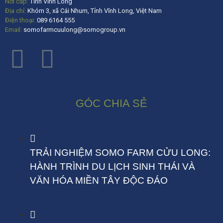
Nơi cấp:
Tỉnh Vĩnh Long
Địa chỉ:
Khóm 3, xã Cái Nhum, Tỉnh Vĩnh Long, Việt Nam
Điện thoại:
089 6164 555
Email:
somofarmcuulong@somogroup.vn
GÓC CHIA SẺ
TRẢI NGHIỆM SOMO FARM CỬU LONG:
HÀNH TRÌNH DU LỊCH SINH THÁI VÀ
VĂN HÓA MIỀN TÂY ĐỘC ĐÁO