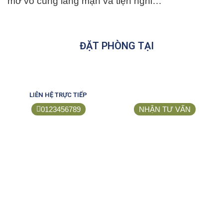
mở vô cùng lãng mạn và tiện nghi…
ĐẶT PHÒNG TẠI
LIÊN HỆ TRỰC TIẾP
0123456789
NHẬN TƯ VẤN