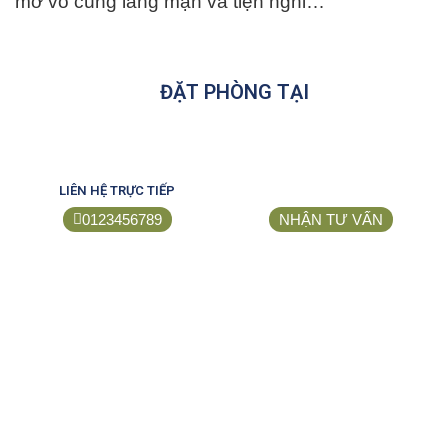
mở vô cùng lãng mạn và tiện nghi…
ĐẶT PHÒNG TẠI
LIÊN HỆ TRỰC TIẾP
0123456789
NHẬN TƯ VẤN