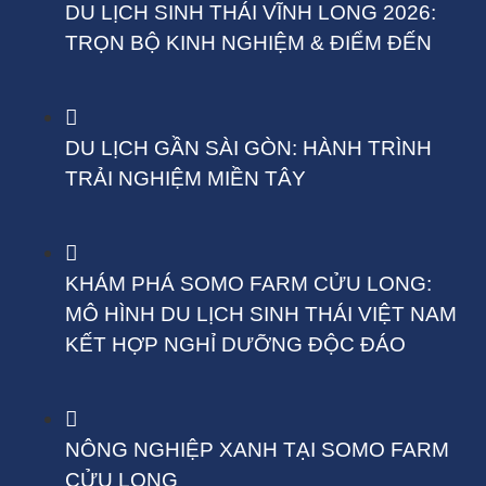
DU LỊCH SINH THÁI VĨNH LONG 2026:
TRỌN BỘ KINH NGHIỆM & ĐIỂM ĐẾN
DU LỊCH GẦN SÀI GÒN: HÀNH TRÌNH
TRẢI NGHIỆM MIỀN TÂY
KHÁM PHÁ SOMO FARM CỬU LONG:
MÔ HÌNH DU LỊCH SINH THÁI VIỆT NAM
KẾT HỢP NGHỈ DƯỠNG ĐỘC ĐÁO
NÔNG NGHIỆP XANH TẠI SOMO FARM
CỬU LONG