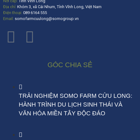
Nơi cấp:
Tỉnh Vĩnh Long
Địa chỉ:
Khóm 3, xã Cái Nhum, Tỉnh Vĩnh Long, Việt Nam
Điện thoại:
089 6164 555
Email:
somofarmcuulong@somogroup.vn
GÓC CHIA SẺ
TRẢI NGHIỆM SOMO FARM CỬU LONG:
HÀNH TRÌNH DU LỊCH SINH THÁI VÀ
VĂN HÓA MIỀN TÂY ĐỘC ĐÁO