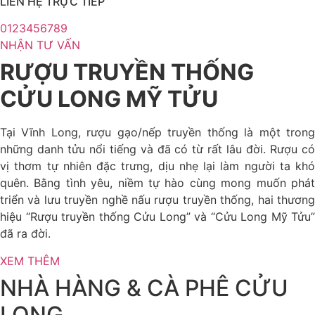
LIÊN HỆ TRỰC TIẾP
0123456789
NHẬN TƯ VẤN
RƯỢU TRUYỀN THỐNG
CỬU LONG MỸ TỬU
Tại Vĩnh Long, rượu gạo/nếp truyền thống là một trong
những danh tửu nổi tiếng và đã có từ rất lâu đời. Rượu có
vị thơm tự nhiên đặc trưng, dịu nhẹ lại làm người ta khó
quên. Bằng tình yêu, niềm tự hào cùng mong muốn phát
triển và lưu truyền nghề nấu rượu truyền thống, hai thương
hiệu “Rượu truyền thống Cửu Long” và “Cửu Long Mỹ Tửu”
đã ra đời.
XEM THÊM
NHÀ HÀNG & CÀ PHÊ CỬU
LONG