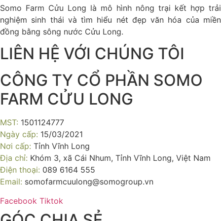
Somo Farm Cửu Long là mô hình nông trại kết hợp trải
nghiệm sinh thái và tìm hiểu nét đẹp văn hóa của miền
đồng bằng sông nước Cửu Long.
LIÊN HỆ VỚI CHÚNG TÔI
CÔNG TY CỔ PHẦN SOMO
FARM CỬU LONG
MST:
1501124777
Ngày cấp:
15/03/2021
Nơi cấp:
Tỉnh Vĩnh Long
Địa chỉ:
Khóm 3, xã Cái Nhum, Tỉnh Vĩnh Long, Việt Nam
Điện thoại:
089 6164 555
Email:
somofarmcuulong@somogroup.vn
Facebook
Tiktok
GÓC CHIA SẺ