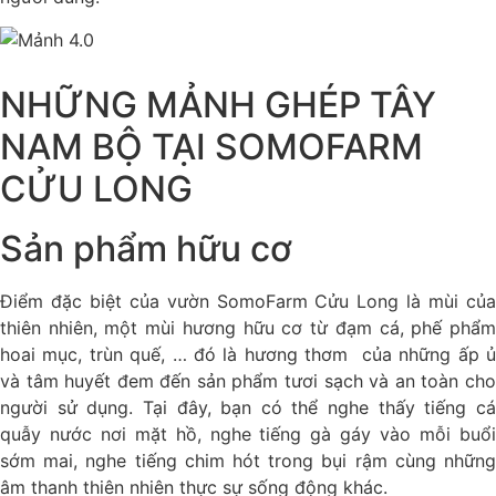
NHỮNG MẢNH GHÉP TÂY
NAM BỘ TẠI SOMOFARM
CỬU LONG
Sản phẩm hữu cơ
Điểm đặc biệt của vườn SomoFarm Cửu Long là mùi của
thiên nhiên, một mùi hương hữu cơ từ đạm cá, phế phẩm
hoai mục, trùn quế, … đó là hương thơm của những ấp ủ
và tâm huyết đem đến sản phẩm tươi sạch và an toàn cho
người sử dụng. Tại đây, bạn có thể nghe thấy tiếng cá
quẫy nước nơi mặt hồ, nghe tiếng gà gáy vào mỗi buổi
sớm mai, nghe tiếng chim hót trong bụi rậm cùng những
âm thanh thiên nhiên thực sự sống động khác.