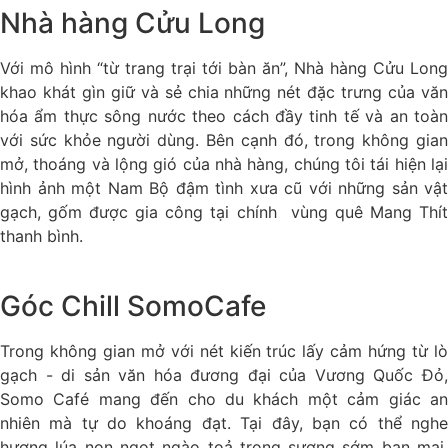
Nhà hàng Cửu Long
Với mô hình “từ trang trại tới bàn ăn”, Nhà hàng Cửu Long
khao khát gìn giữ và sẻ chia những nét đặc trưng của văn
hóa ẩm thực sông nước theo cách đầy tinh tế và an toàn
với sức khỏe người dùng. Bên cạnh đó, trong không gian
mở, thoáng và lộng gió của nhà hàng, chúng tôi tái hiện lại
hình ảnh một Nam Bộ đậm tình xưa cũ với những sản vật
gạch, gốm được gia công tại chính vùng quê Mang Thít
thanh bình.
Góc Chill SomoCafe
Trong không gian mở với nét kiến trúc lấy cảm hứng từ lò
gạch - di sản văn hóa đương đại của Vương Quốc Đỏ,
Somo Café mang đến cho du khách một cảm giác an
nhiên mà tự do khoáng đạt. Tại đây, bạn có thể nghe
hương lúa non ngọt ngào toả trong sương sớm ban mai,