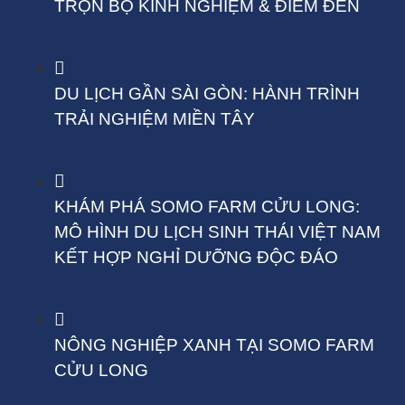
TRỌN BỘ KINH NGHIỆM & ĐIỂM ĐẾN
DU LỊCH GẦN SÀI GÒN: HÀNH TRÌNH
TRẢI NGHIỆM MIỀN TÂY
KHÁM PHÁ SOMO FARM CỬU LONG:
MÔ HÌNH DU LỊCH SINH THÁI VIỆT NAM
KẾT HỢP NGHỈ DƯỠNG ĐỘC ĐÁO
NÔNG NGHIỆP XANH TẠI SOMO FARM
CỬU LONG