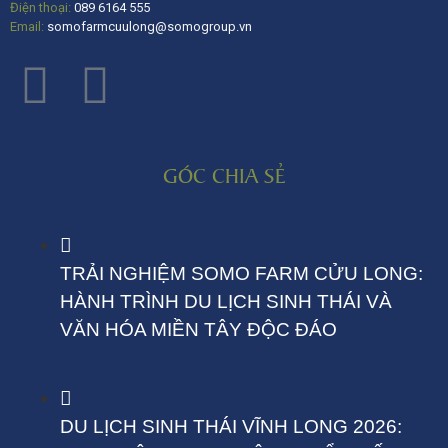
Điện thoại:
089 6164 555
Email:
somofarmcuulong@somogroup.vn
GÓC CHIA SẺ
TRẢI NGHIỆM SOMO FARM CỬU LONG:
HÀNH TRÌNH DU LỊCH SINH THÁI VÀ
VĂN HÓA MIỀN TÂY ĐỘC ĐÁO
DU LỊCH SINH THÁI VĨNH LONG 2026: