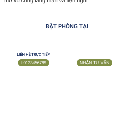
mở vô cùng lãng mạn và tiện nghi…
ĐẶT PHÒNG TẠI
LIÊN HỆ TRỰC TIẾP
0123456789
NHẬN TƯ VẤN