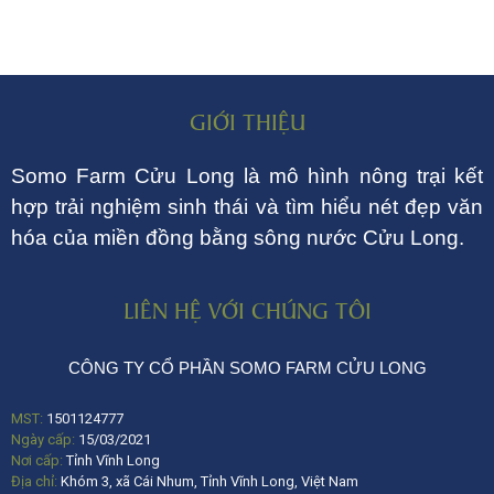
GIỚI THIỆU
Somo Farm Cửu Long là mô hình nông trại kết
hợp trải nghiệm sinh thái và tìm hiểu nét đẹp văn
hóa của miền đồng bằng sông nước Cửu Long.
LIÊN HỆ VỚI CHÚNG TÔI
CÔNG TY CỔ PHẦN SOMO FARM CỬU LONG
MST:
1501124777
Ngày cấp:
15/03/2021
Nơi cấp:
Tỉnh Vĩnh Long
Địa chỉ:
Khóm 3, xã Cái Nhum, Tỉnh Vĩnh Long, Việt Nam