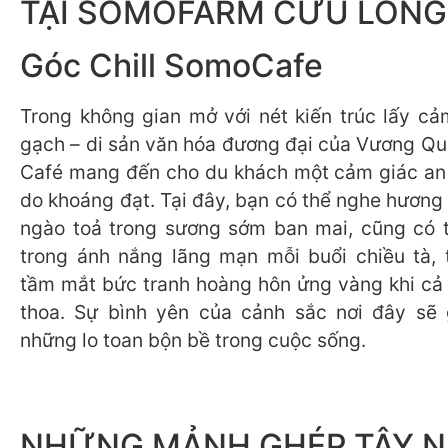
TẠI SOMOFARM CỬU LONG
Góc Chill SomoCafe
Trong không gian mở với nét kiến trúc lấy cả
gạch – di sản văn hóa đương đại của Vương Q
Café mang đến cho du khách một cảm giác an
do khoáng đạt. Tại đây, bạn có thể nghe hương
ngào toả trong sương sớm ban mai, cũng có 
trong ánh nắng lãng mạn mỗi buổi chiều tà, 
tầm mắt bức tranh hoàng hôn ửng vàng khi cả đ
thoa. Sự bình yên của cảnh sắc nơi đây sẽ 
những lo toan bộn bề trong cuộc sống.
NHỮNG MẢNH GHÉP TÂY 