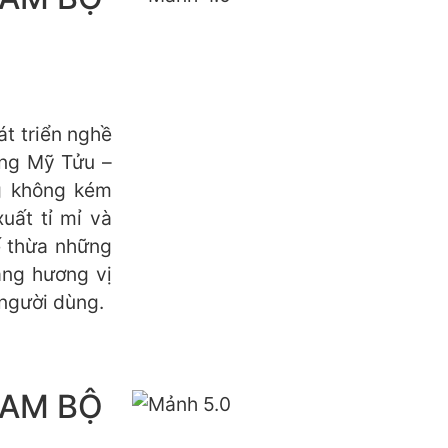
át triển nghề
ong Mỹ Tửu –
g không kém
xuất tỉ mỉ và
ế thừa những
ạng hương vị
người dùng.
NAM BỘ