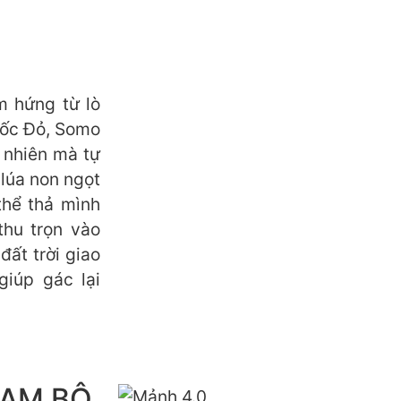
m hứng từ lò
uốc Đỏ, Somo
 nhiên mà tự
 lúa non ngọt
thể thả mình
thu trọn vào
ất trời giao
giúp gác lại
NAM BỘ