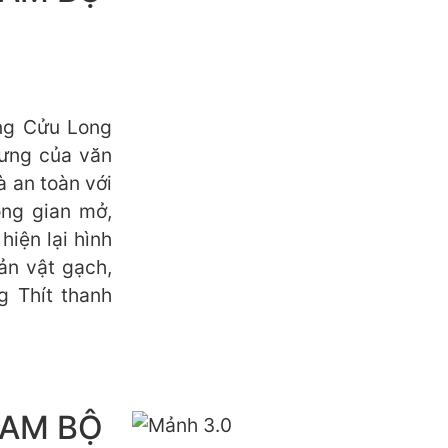
àng Cửu Long
rưng của văn
à an toàn với
ông gian mở,
hiện lại hình
ản vật gạch,
 Thít thanh
NAM BỘ