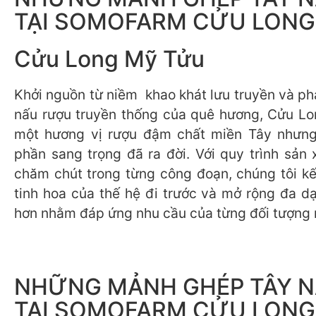
TẠI SOMOFARM CỬU LONG
Cửu Long Mỹ Tửu
Khởi nguồn từ niềm khao khát lưu truyền và ph
nấu rượu truyền thống của quê hương, Cửu L
một hương vị rượu đậm chất miền Tây nhưn
phần sang trọng đã ra đời. Với quy trình sản 
chăm chút trong từng công đoạn, chúng tôi k
tinh hoa của thế hệ đi trước và mở rộng đa d
hơn nhằm đáp ứng nhu cầu của từng đối tượng 
NHỮNG MẢNH GHÉP TÂY 
TẠI SOMOFARM CỬU LONG