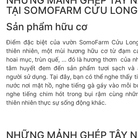
NHỮNG MẢNH GHÉP TÂY 
TẠI SOMOFARM CỬU LONG
Sản phẩm hữu cơ
Điểm đặc biệt của vườn SomoFarm Cửu Long
thiên nhiên, một mùi hương hữu cơ từ đạm c
hoai mục, trùn quế, … đó là hương thơm của n
tâm huyết đem đến sản phẩm tươi sạch và 
người sử dụng. Tại đây, bạn có thể nghe thấy 
nước nơi mặt hồ, nghe tiếng gà gáy vào mỗi b
nghe tiếng chim hót trong bụi rậm cùng nhữ
thiên nhiên thực sự sống động khác.
NHỮNG MẢNH GHÉP TÂY 