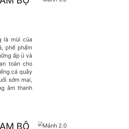
NAM BỘ
 là mùi của
á, phế phẩm
hững ấp ủ và
an toàn cho
tiếng cá quẫy
uổi sớm mai,
ng âm thanh
NAM BỘ