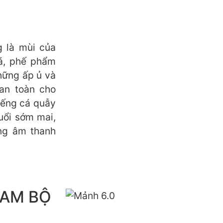
 là mùi của
á, phế phẩm
hững ấp ủ và
an toàn cho
tiếng cá quẫy
uổi sớm mai,
ng âm thanh
NAM BỘ