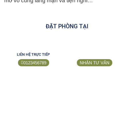
mở vô cùng lãng mạn và tiện nghi…
ĐẶT PHÒNG TẠI
LIÊN HỆ TRỰC TIẾP
0123456789
NHẬN TƯ VẤN