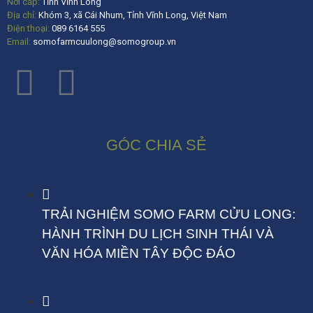
Nơi cấp:
Tỉnh Vĩnh Long
Địa chỉ:
Khóm 3, xã Cái Nhum, Tỉnh Vĩnh Long, Việt Nam
Điện thoại:
089 6164 555
Email:
somofarmcuulong@somogroup.vn
GÓC CHIA SẺ
TRẢI NGHIỆM SOMO FARM CỬU LONG:
HÀNH TRÌNH DU LỊCH SINH THÁI VÀ
VĂN HÓA MIỀN TÂY ĐỘC ĐÁO