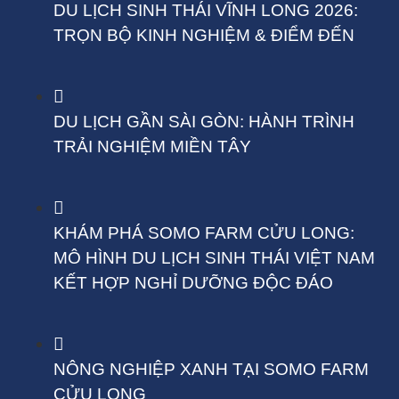
DU LỊCH SINH THÁI VĨNH LONG 2026:
TRỌN BỘ KINH NGHIỆM & ĐIỂM ĐẾN
DU LỊCH GẦN SÀI GÒN: HÀNH TRÌNH
TRẢI NGHIỆM MIỀN TÂY
KHÁM PHÁ SOMO FARM CỬU LONG:
MÔ HÌNH DU LỊCH SINH THÁI VIỆT NAM
KẾT HỢP NGHỈ DƯỠNG ĐỘC ĐÁO
NÔNG NGHIỆP XANH TẠI SOMO FARM
CỬU LONG