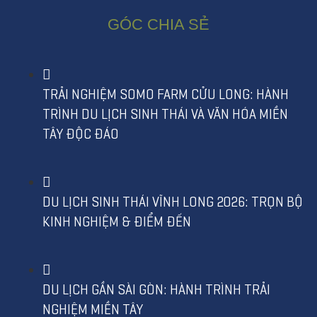
GÓC CHIA SẺ
TRẢI NGHIỆM SOMO FARM CỬU LONG: HÀNH
TRÌNH DU LỊCH SINH THÁI VÀ VĂN HÓA MIỀN
TÂY ĐỘC ĐÁO
DU LỊCH SINH THÁI VĨNH LONG 2026: TRỌN BỘ
KINH NGHIỆM & ĐIỂM ĐẾN
DU LỊCH GẦN SÀI GÒN: HÀNH TRÌNH TRẢI
NGHIỆM MIỀN TÂY