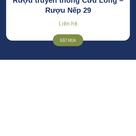
Rượu truyền thống Cửu Long –
Rượu Nếp 29
Liên hệ
ĐẶT MUA