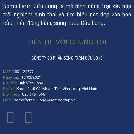
Somo Farm Cửu Long là mô hình nông trại kết hợp
trải nghiệm sinh thái và tìm hiểu nét đẹp văn hóa
của miền đồng bằng sông nước Cửu Long.
LIÊN HỆ VỚI CHÚNG TÔI
CÔNG TY CỔ PHẦN SOMO FARM CỬU LONG
MST:
1501124777
Ngày cấp:
15/03/2021
Nơi cấp:
Tỉnh Vĩnh Long
Địa chỉ:
Khóm 3, xã Cái Nhum, Tỉnh Vĩnh Long, Việt Nam
Điện thoại:
089 6164 555
Email:
somofarmcuulong@somogroup.vn