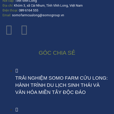
Nơi cấp:
Tỉnh Vĩnh Long
Địa chỉ:
Khóm 3, xã Cái Nhum, Tỉnh Vĩnh Long, Việt Nam
Điện thoại:
089 6164 555
Email:
somofarmcuulong@somogroup.vn
GÓC CHIA SẺ
TRẢI NGHIỆM SOMO FARM CỬU LONG:
HÀNH TRÌNH DU LỊCH SINH THÁI VÀ
VĂN HÓA MIỀN TÂY ĐỘC ĐÁO