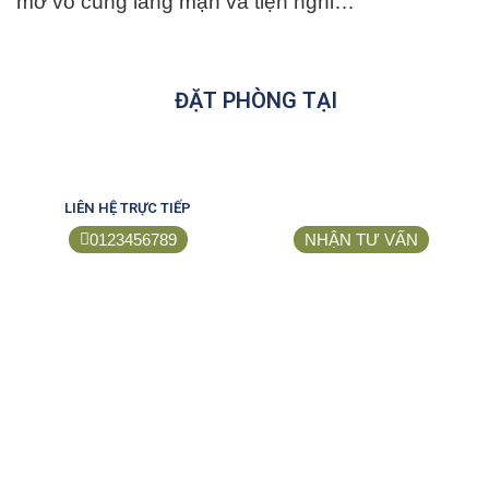
mở vô cùng lãng mạn và tiện nghi…
ĐẶT PHÒNG TẠI
LIÊN HỆ TRỰC TIẾP
0123456789
NHẬN TƯ VẤN