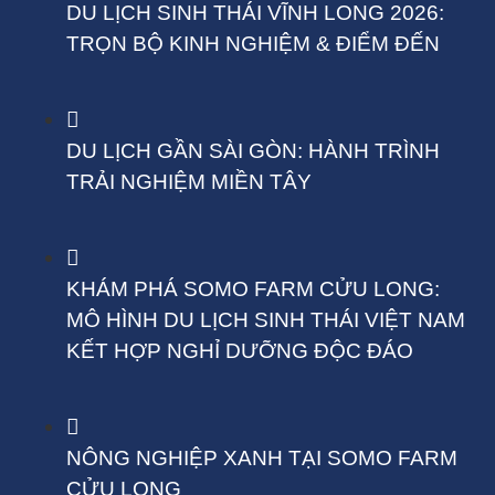
DU LỊCH SINH THÁI VĨNH LONG 2026:
TRỌN BỘ KINH NGHIỆM & ĐIỂM ĐẾN
DU LỊCH GẦN SÀI GÒN: HÀNH TRÌNH
TRẢI NGHIỆM MIỀN TÂY
KHÁM PHÁ SOMO FARM CỬU LONG:
MÔ HÌNH DU LỊCH SINH THÁI VIỆT NAM
KẾT HỢP NGHỈ DƯỠNG ĐỘC ĐÁO
NÔNG NGHIỆP XANH TẠI SOMO FARM
CỬU LONG