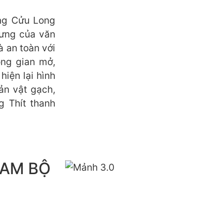
àng Cửu Long
rưng của văn
à an toàn với
ông gian mở,
hiện lại hình
ản vật gạch,
 Thít thanh
NAM BỘ