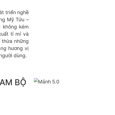
át triển nghề
ong Mỹ Tửu –
g không kém
xuất tỉ mỉ và
ế thừa những
ạng hương vị
người dùng.
NAM BỘ