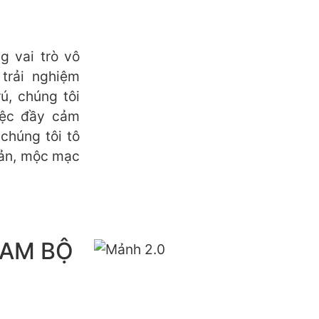
 vai trò vô
trải nghiệm
ú, chúng tôi
iệc đầy cảm
chúng tôi tô
iản, mộc mạc
NAM BỘ