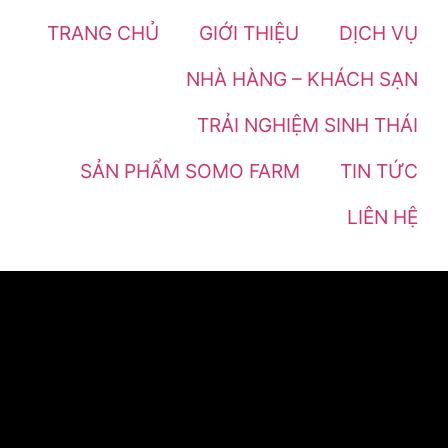
TRANG CHỦ
GIỚI THIỆU
DỊCH VỤ
NHÀ HÀNG – KHÁCH SẠN
TRẢI NGHIỆM SINH THÁI
SẢN PHẨM SOMO FARM
TIN TỨC
LIÊN HỆ