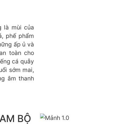
 là mùi của
á, phế phẩm
hững ấp ủ và
an toàn cho
tiếng cá quẫy
uổi sớm mai,
ng âm thanh
NAM BỘ