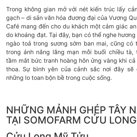
Trong không gian mở với nét kiến trúc lấy cả
gạch – di sản văn hóa đương đại của Vương Q
Café mang đến cho du khách một cảm giác an
do khoáng đạt. Tại đây, bạn có thể nghe hương
ngào toả trong sương sớm ban mai, cũng có 
trong ánh nắng lãng mạn mỗi buổi chiều tà, 
tầm mắt bức tranh hoàng hôn ửng vàng khi cả đ
thoa. Sự bình yên của cảnh sắc nơi đây sẽ 
những lo toan bộn bề trong cuộc sống.
NHỮNG MẢNH GHÉP TÂY 
TẠI SOMOFARM CỬU LONG
Cửu Long Mỹ Tửu