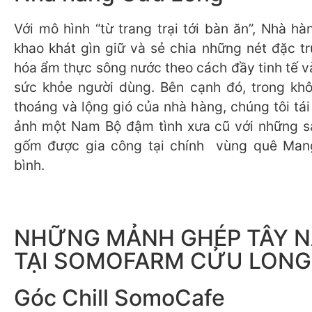
Với mô hình “từ trang trại tới bàn ăn”, Nhà h
khao khát gìn giữ và sẻ chia những nét đặc t
hóa ẩm thực sông nước theo cách đầy tinh tế v
sức khỏe người dùng. Bên cạnh đó, trong kh
thoáng và lộng gió của nhà hàng, chúng tôi tái 
ảnh một Nam Bộ đậm tình xưa cũ với những s
gốm được gia công tại chính vùng quê Mang
bình.
NHỮNG MẢNH GHÉP TÂY 
TẠI SOMOFARM CỬU LONG
Góc Chill SomoCafe