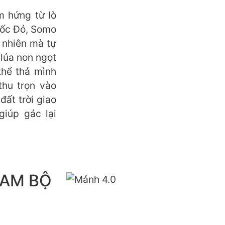
m hứng từ lò
uốc Đỏ, Somo
 nhiên mà tự
 lúa non ngọt
thể thả mình
thu trọn vào
ất trời giao
giúp gác lại
NAM BỘ