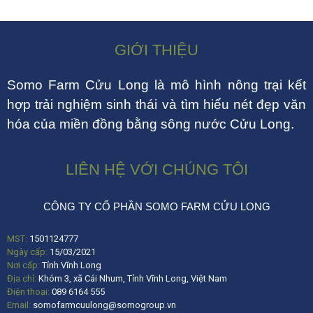
GIỚI THIỆU
Somo Farm Cửu Long là mô hình nông trại kết
hợp trải nghiệm sinh thái và tìm hiểu nét đẹp văn
hóa của miền đồng bằng sông nước Cửu Long.
LIÊN HỆ VỚI CHÚNG TÔI
CÔNG TY CỔ PHẦN SOMO FARM CỬU LONG
MST:
1501124777
Ngày cấp:
15/03/2021
Nơi cấp:
Tỉnh Vĩnh Long
Địa chỉ:
Khóm 3, xã Cái Nhum, Tỉnh Vĩnh Long, Việt Nam
Điện thoại:
089 6164 555
Email:
somofarmcuulong@somogroup.vn