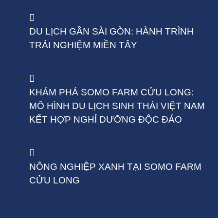
DU LỊCH GẦN SÀI GÒN: HÀNH TRÌNH
TRẢI NGHIỆM MIỀN TÂY
KHÁM PHÁ SOMO FARM CỬU LONG:
MÔ HÌNH DU LỊCH SINH THÁI VIỆT NAM
KẾT HỢP NGHỈ DƯỠNG ĐỘC ĐÁO
NÔNG NGHIỆP XANH TẠI SOMO FARM
CỬU LONG