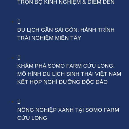
TRỌN BỘ KINH NGHIỆM & ĐIỂM ĐẾN
DU LỊCH GẦN SÀI GÒN: HÀNH TRÌNH
TRẢI NGHIỆM MIỀN TÂY
KHÁM PHÁ SOMO FARM CỬU LONG:
MÔ HÌNH DU LỊCH SINH THÁI VIỆT NAM
KẾT HỢP NGHỈ DƯỠNG ĐỘC ĐÁO
NÔNG NGHIỆP XANH TẠI SOMO FARM
CỬU LONG