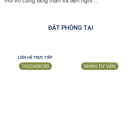
mở vô cùng lãng mạn và tiện nghi…
ĐẶT PHÒNG TẠI
LIÊN HỆ TRỰC TIẾP
0123456789
NHẬN TƯ VẤN