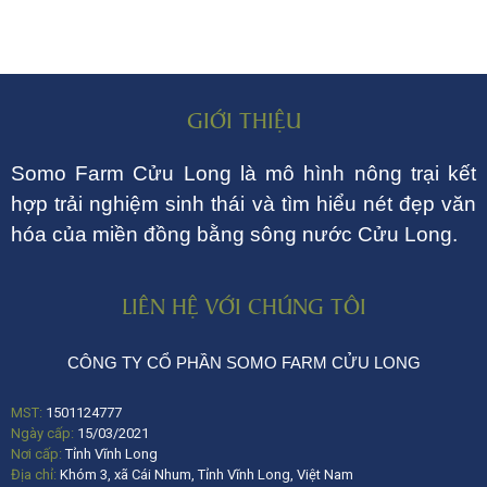
GIỚI THIỆU
Somo Farm Cửu Long là mô hình nông trại kết
hợp trải nghiệm sinh thái và tìm hiểu nét đẹp văn
hóa của miền đồng bằng sông nước Cửu Long.
LIÊN HỆ VỚI CHÚNG TÔI
CÔNG TY CỔ PHẦN SOMO FARM CỬU LONG
MST:
1501124777
Ngày cấp:
15/03/2021
Nơi cấp:
Tỉnh Vĩnh Long
Địa chỉ:
Khóm 3, xã Cái Nhum, Tỉnh Vĩnh Long, Việt Nam