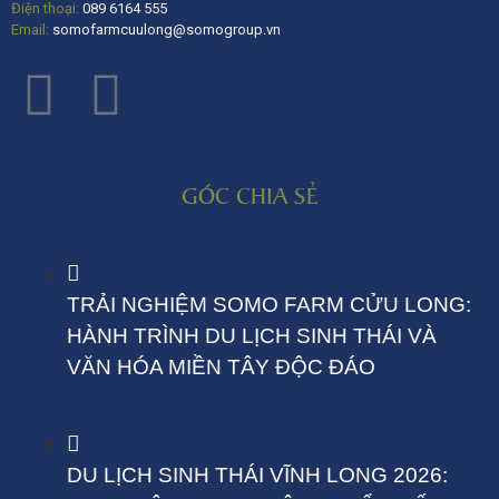
Điện thoại:
089 6164 555
Email:
somofarmcuulong@somogroup.vn
GÓC CHIA SẺ
TRẢI NGHIỆM SOMO FARM CỬU LONG:
HÀNH TRÌNH DU LỊCH SINH THÁI VÀ
VĂN HÓA MIỀN TÂY ĐỘC ĐÁO
DU LỊCH SINH THÁI VĨNH LONG 2026: